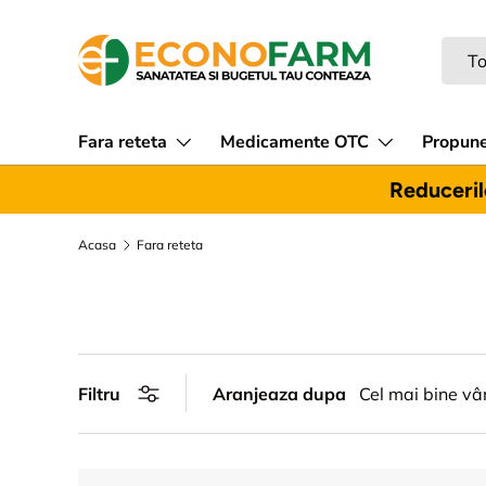
Sari la continut
Caut
Tipul
To
Fara reteta
Medicamente OTC
Propune
Reducerile
Acasa
Fara reteta
Filtru
Aranjeaza dupa
Cel mai bine vâ