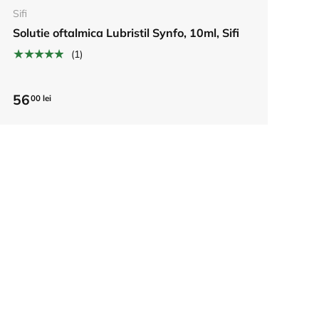
Sifi
Solutie oftalmica Lubristil Synfo, 10ml, Sifi
★★★★★
(1)
56
00 lei