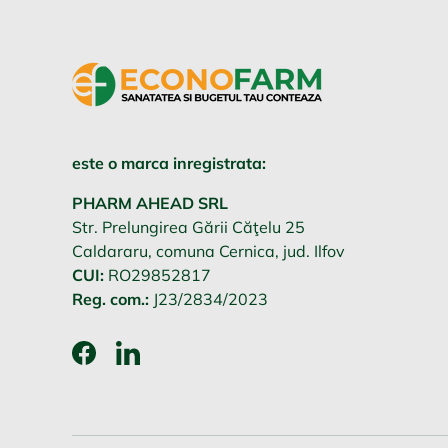
este o marca inregistrata:
PHARM AHEAD SRL
Str. Prelungirea Gării Căţelu 25
Caldararu, comuna Cernica, jud. Ilfov
CUI:
RO29852817
Reg. com.:
J23/2834/2023
Facebook
LinkedIn