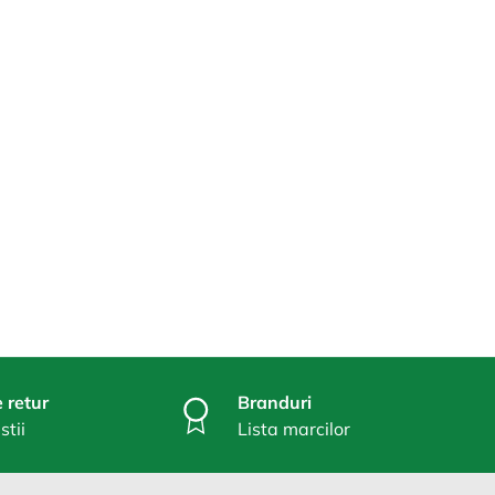
 retur
Branduri
stii
Lista marcilor