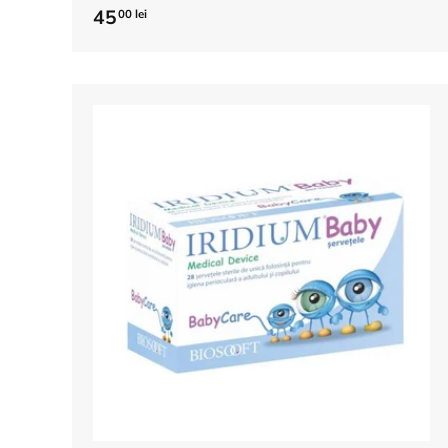
45
00 lei
Adauga in cos