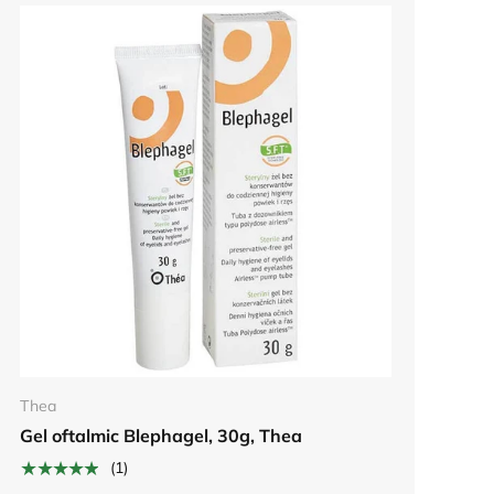
Adauga in cos
Thea
Gel oftalmic Blephagel, 30g, Thea
★★★★★
(1)