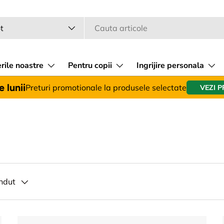
a
 produsului
t
rile noastre
Pentru copii
Ingrijire personala
 lunii
Preturi promotionale la produsele selectate
VEZI 
ndut