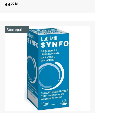
44
00 lei
Stoc epuizat
Adauga in cos