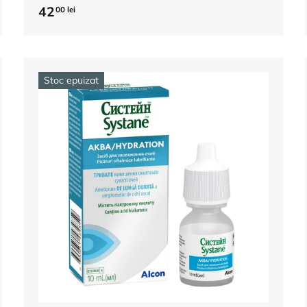
42
00 lei
Stoc epuizat
Adauga in cos