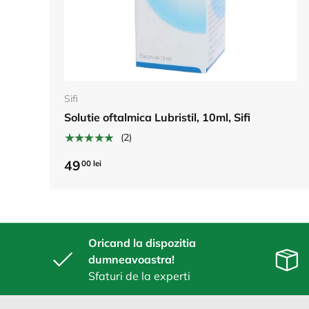
Adauga in cos
Sifi
Solutie oftalmica Lubristil, 10ml, Sifi
★★★★★
(2)
49
00 lei
Oricand la dispozitia
dumneavoastra!
Sfaturi de la experti