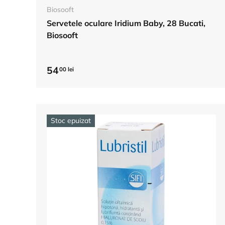
Biosooft
Servetele oculare Iridium Baby, 28 Bucati,
Biosooft
54
00 lei
Stoc epuizat