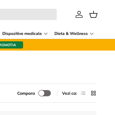
Intra in cont
Cos
Dispozitive medicale
Dieta & Wellness
PROMOTIA
Lista
Tabel
Compara
Vezi ca: