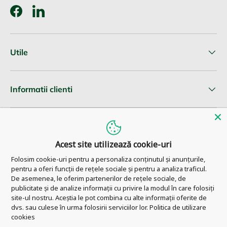
Facebook
LinkedIn
Utile
Informatii clienti
Newsletter
Acest site utilizează cookie-uri
Folosim cookie-uri pentru a personaliza conținutul și anunțurile,
pentru a oferi funcții de rețele sociale și pentru a analiza traficul.
© 2026
Pharm Ahead
.
De asemenea, le oferim partenerilor de rețele sociale, de
publicitate și de analize informații cu privire la modul în care folosiți
site-ul nostru. Aceștia le pot combina cu alte informații oferite de
dvs. sau culese în urma folosirii serviciilor lor.
Politica de utilizare
cookies