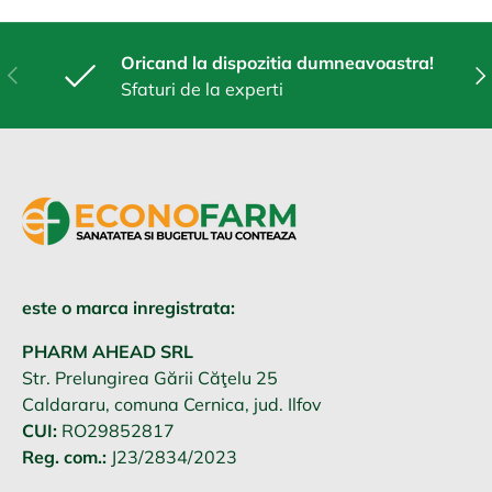
Oricand la dispozitia dumneavoastra!
Anterior
Urm
Sfaturi de la experti
este o marca inregistrata:
PHARM AHEAD SRL
Str. Prelungirea Gării Căţelu 25
Caldararu, comuna Cernica, jud. Ilfov
CUI:
RO29852817
Reg. com.:
J23/2834/2023