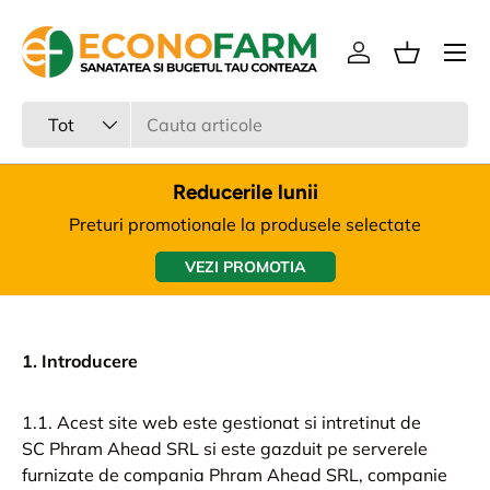
Meniu
Sari la continut
Intra in cont
Cos
Cauta
Tipul produsului
Tot
Reducerile lunii
Preturi promotionale la produsele selectate
VEZI PROMOTIA
1. Introducere
1.1. Acest site web este gestionat si intretinut de
SC Phram Ahead SRL si este gazduit pe serverele
furnizate de compania Phram Ahead SRL, companie