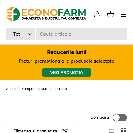
Meniu
Sari la continut
Intra in cont
Cos
Cauta
Tipul produsului
Tot
Reducerile lunii
Preturi promotionale la produsele selectate
VEZI PROMOTIA
Acasa
sampon balsam pentru copii
Compara
Lista
Tabel
Filtreaza si aranjeaza