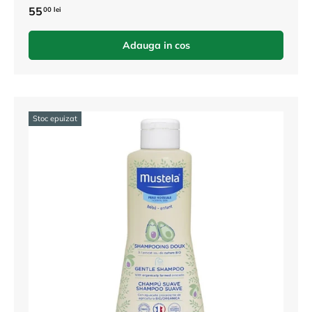
55
00 lei
Adauga in cos
Stoc epuizat