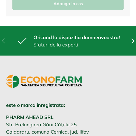
Adauga in cos
Oricand la dispozitia dumneavoastra!
Anterior
Urm
Sfaturi de la experti
este o marca inregistrata:
PHARM AHEAD SRL
Str. Prelungirea Gării Căţelu 25
Caldararu, comuna Cernica, jud. Ilfov