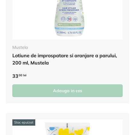
Mustela
Lotiune de improspatare si aranjare a parului,
200 ml, Mustela
33
00 lei
Adauga in cos
Stoc epuizat