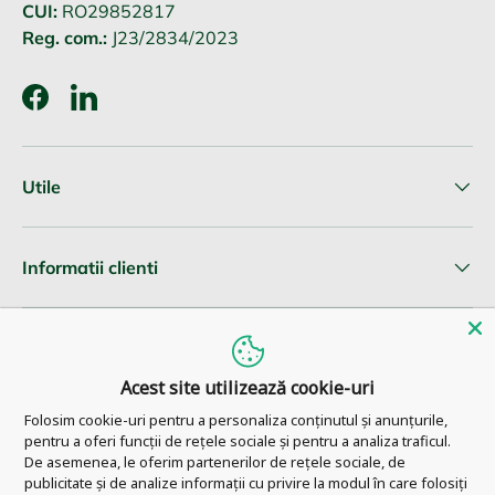
CUI:
RO29852817
Reg. com.:
J23/2834/2023
Facebook
LinkedIn
Utile
Informatii clienti
Newsletter
Acest site utilizează cookie-uri
Folosim cookie-uri pentru a personaliza conținutul și anunțurile,
pentru a oferi funcții de rețele sociale și pentru a analiza traficul.
© 2026
Pharm Ahead
.
De asemenea, le oferim partenerilor de rețele sociale, de
publicitate și de analize informații cu privire la modul în care folosiți