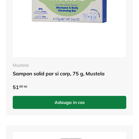
Mustela
Sampon solid par si corp, 75 g, Mustela
51
00 lei
Adauga in cos