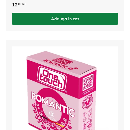
12
00 lei
Adauga in cos