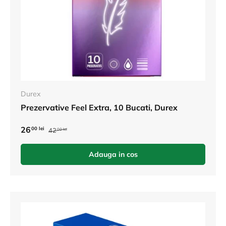
Durex
Prezervative Feel Extra, 10 Bucati, Durex
26
00 lei
42
00 lei
Adauga in cos