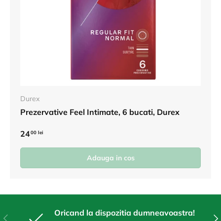
Durex
Prezervative Feel Intimate, 6 bucati, Durex
24
00 lei
Adauga in cos
Oricand la dispozitia dumneavoastra!
Anterior
Urm