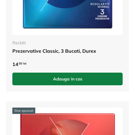
Reckitt
Prezervative Classic, 3 Bucati, Durex
14
00 lei
Adauga in cos
Stoc epuizat