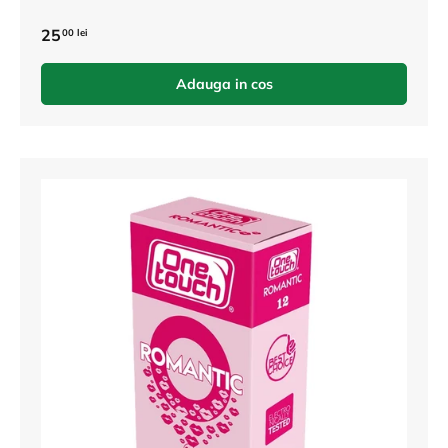
25
00 lei
Adauga in cos