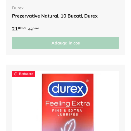
Durex
Prezervative Natural, 10 Bucati, Durex
21
00 lei
42
00 lei
Adauga in cos
Reducere