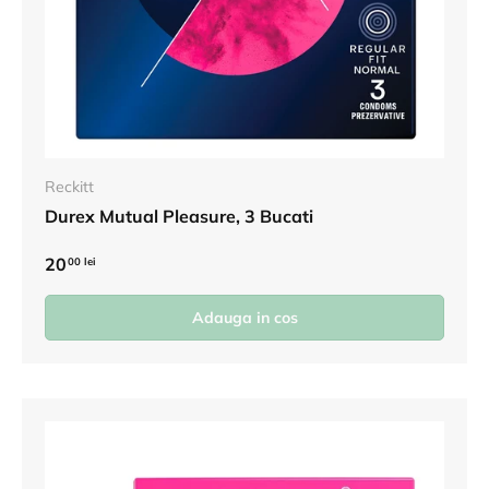
Reckitt
Durex Mutual Pleasure, 3 Bucati
20
00 lei
Adauga in cos