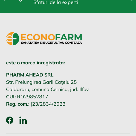
Sfaturi de la experti
este o marca inregistrata:
PHARM AHEAD SRL
Str. Prelungirea Gării Căţelu 25
Caldararu, comuna Cernica, jud. Ilfov
CUI:
RO29852817
Reg. com.:
J23/2834/2023
Facebook
LinkedIn