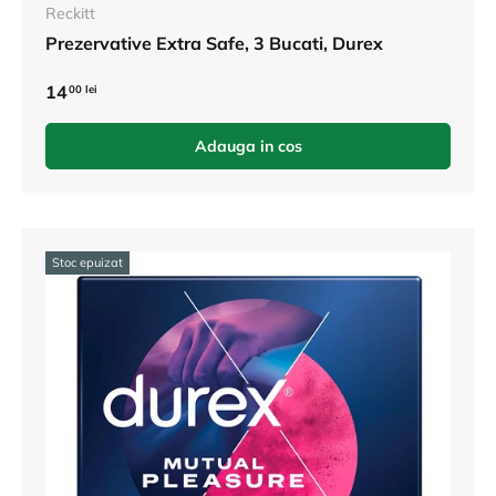
Reckitt
Prezervative Extra Safe, 3 Bucati, Durex
14
00 lei
Adauga in cos
Stoc epuizat