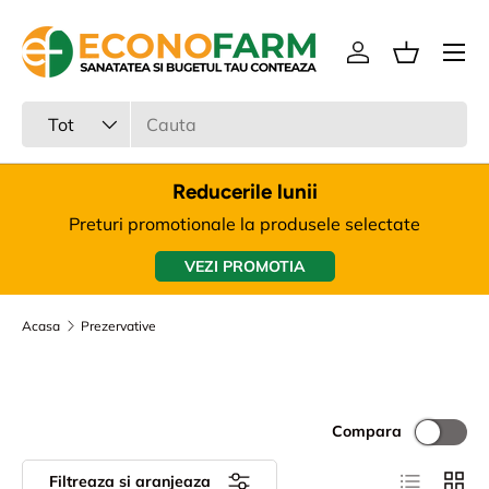
Meniu
Sari la continut
Intra in cont
Cos
Cauta
Tipul produsului
Tot
Reducerile lunii
Preturi promotionale la produsele selectate
VEZI PROMOTIA
Acasa
Prezervative
Compara
Lista
Tabel
Filtreaza si aranjeaza