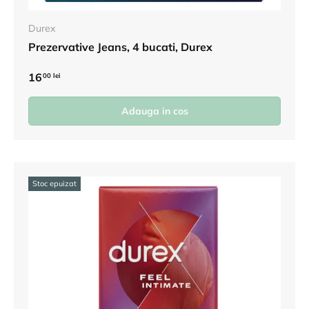
Durex
Prezervative Jeans, 4 bucati, Durex
16
00 lei
Adauga in cos
Stoc epuizat