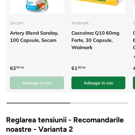
Secom
Walmark
Artery Blend Soralay,
Coenzima Q10 60mg
100 Capsule, Secom
Forte, 30 Capsule,
Walmark
63
61
00 lei
00 lei
Adauga in cos
Adauga in cos
Reglarea tensiunii - Recomandarile
noastre - Varianta 2