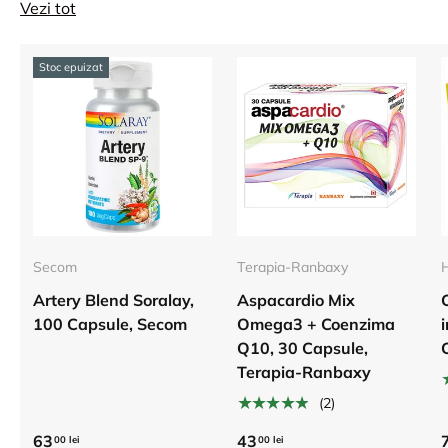
Vezi tot
Stoc epuizat
Secom
Terapia-Ranbaxy
H
Artery Blend Soralay,
Aspacardio Mix
100 Capsule, Secom
Omega3 + Coenzima
Q10, 30 Capsule,
Terapia-Ranbaxy
★★★★★
(2)
63
43
00 lei
00 lei