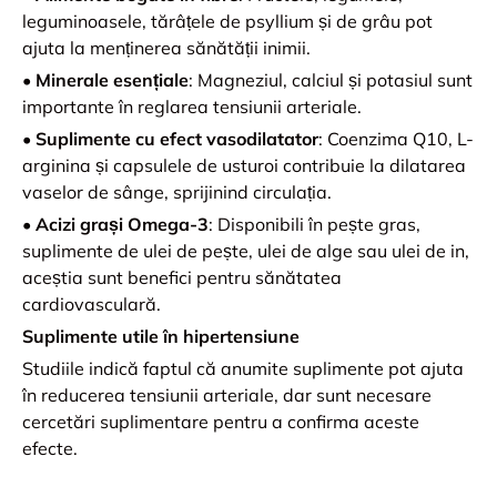
leguminoasele, tărâțele de psyllium și de grâu pot
ajuta la menținerea sănătății inimii.
•
Minerale esențiale
: Magneziul, calciul și potasiul sunt
importante în reglarea tensiunii arteriale.
•
Suplimente cu efect vasodilatator
: Coenzima Q10, L-
arginina și capsulele de usturoi contribuie la dilatarea
vaselor de sânge, sprijinind circulația.
•
Acizi grași Omega-3
: Disponibili în pește gras,
suplimente de ulei de pește, ulei de alge sau ulei de in,
aceștia sunt benefici pentru sănătatea
cardiovasculară.
Suplimente utile în hipertensiune
Studiile indică faptul că anumite suplimente pot ajuta
în reducerea tensiunii arteriale, dar sunt necesare
cercetări suplimentare pentru a confirma aceste
efecte.