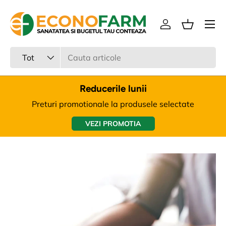
Meniu
Sari la continut
Intra in cont
Cos
Cauta
Tipul produsului
Tot
Reducerile lunii
Preturi promotionale la produsele selectate
VEZI PROMOTIA