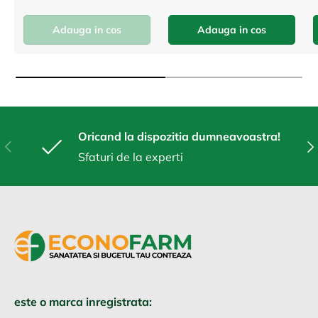
Adauga in cos
Adauga in cos
Oricand la dispozitia dumneavoastra!
Anterior
Urm
Sfaturi de la experti
este o marca inregistrata: