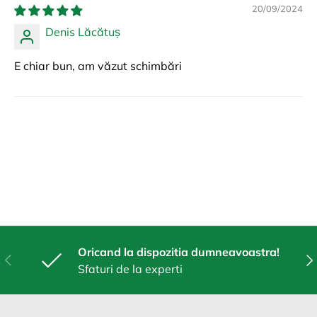
20/09/2024
Denis Lăcătuș
E chiar bun, am văzut schimbări
Oricand la dispozitia dumneavoastra!
Anterior
Urm
Sfaturi de la experti