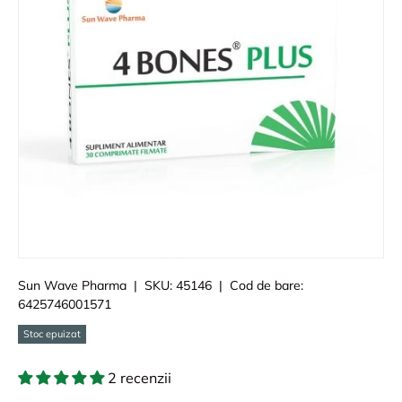
Sun Wave Pharma
|
SKU:
45146
|
Cod de bare:
6425746001571
Stoc epuizat
2 recenzii