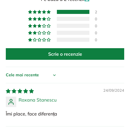
2
0
0
0
0
Scrie o recenzie
Sort by
24/09/2024
Roxana Stanescu
Îmi place, face diferența