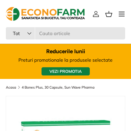
Meniu
Sari la continut
Intra in cont
Cos
Cauta
Tipul produsului
Tot
Reducerile lunii
Preturi promotionale la produsele selectate
VEZI PROMOTIA
Acasa
4 Bones Plus, 30 Capsule, Sun Wave Pharma