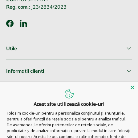
Reg. com.:
J23/2834/2023
Facebook
LinkedIn
Utile
Informatii clienti
Newsletter
Acest site utilizează cookie-uri
Folosim cookie-uri pentru a personaliza conținutul și anunțurile,
pentru a oferi funcții de rețele sociale și pentru a analiza traficul.
© 2026
Pharm Ahead
.
De asemenea, le oferim partenerilor de rețele sociale, de
publicitate și de analize informații cu privire la modul în care folosiți
site-ul nostru. Aceștia le pot combina cu alte informații oferite de