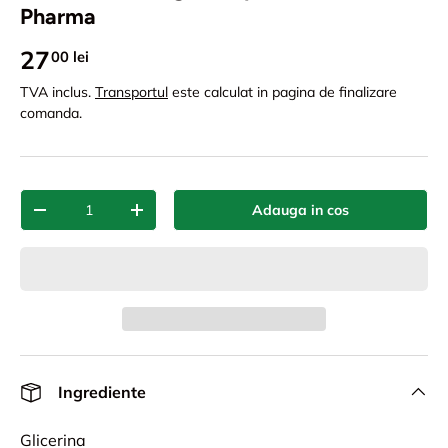
Pharma
27
00 lei
TVA inclus.
Transportul
este calculat in pagina de finalizare
comanda.
Cant.
Adauga in cos
-
+
Ingrediente
Glicerina