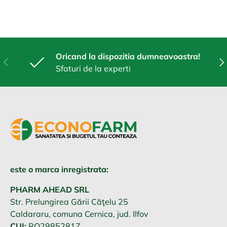
Oricand la dispozitia dumneavoastra!
Anterior
Urm
Sfaturi de la experti
este o marca inregistrata:
PHARM AHEAD SRL
Str. Prelungirea Gării Căţelu 25
Caldararu, comuna Cernica, jud. Ilfov
CUI:
RO29852817