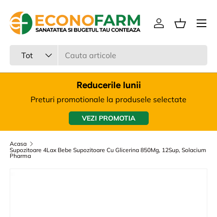
Meniu
Sari la continut
Intra in cont
Cos
Cauta
Tipul produsului
Tot
Reducerile lunii
Preturi promotionale la produsele selectate
VEZI PROMOTIA
Acasa
Supozitoare 4Lax Bebe Supozitoare Cu Glicerina 850Mg, 12Sup, Solacium
Pharma