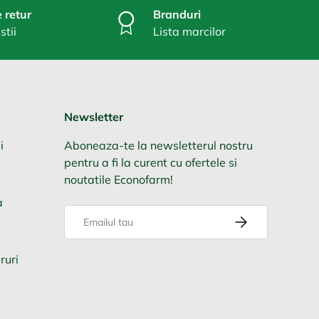
 retur
Branduri
stii
Lista marcilor
Newsletter
i
Aboneaza-te la newsletterul nostru
pentru a fi la curent cu ofertele si
noutatile Econofarm!
a
Email
Aboneaza-te
ruri