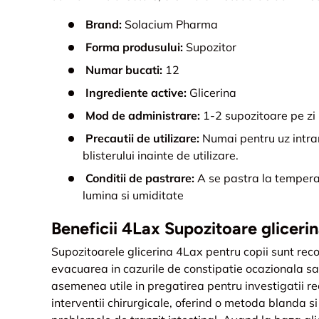
Brand:
Solacium Pharma
Forma produsului:
Supozitor
Numar bucati:
12
Ingrediente active:
Glicerina
Mod de administrare:
1-2 supozitoare pe zi
Precautii de utilizare:
Numai pentru uz intrare
blisterului inainte de utilizare.
Conditii de pastrare:
A se pastra la temperat
lumina si umiditate
Beneficii 4Lax Supozitoare glicerin
Supozitoarele glicerina 4Lax pentru copii sunt rec
evacuarea in cazurile de constipatie ocazionala s
asemenea utile in pregatirea pentru investigatii 
interventii chirurgicale, oferind o metoda blanda s