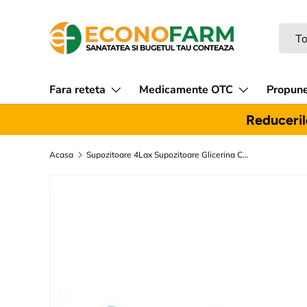
Sari la continut
Caut
Tipul
To
Fara reteta
Medicamente OTC
Propune
Reducerile
Acasa
Supozitoare 4Lax Supozitoare Glicerina Copii, 12Sup, Solacium Pharma