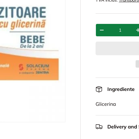
TVA inclus.
Transport
Cant.
-
Ingrediente
Glicerina
Delivery and