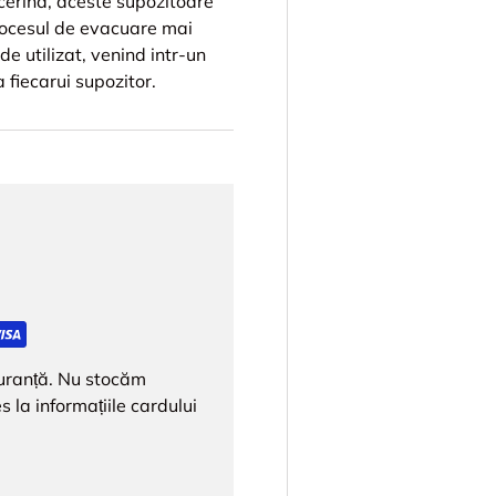
icerina, aceste supozitoare
procesul de evacuare mai
de utilizat, venind intr-un
 fiecarui supozitor.
iguranță. Nu stocăm
s la informațiile cardului