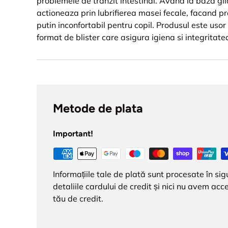
problemele de tranzit intestinal. Avand la baza gl
actioneaza prin lubrifierea masei fecale, facand 
putin inconfortabil pentru copil. Produsul este usor 
format de blister care asigura igiena si integritatea
Metode de plata
Important!
Informațiile tale de plată sunt procesate în s
detaliile cardului de credit și nici nu avem acce
tău de credit.