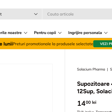
a
 produsului
t
rile noastre
Pentru copii
Ingrijire personala
 lunii
Preturi promotionale la produsele selectate
VEZI 
Solacium Pharma
|
S
Supozitoare 
12Sup, Sola
14
00 lei