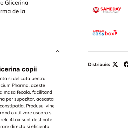
e Glicerina
arma de la
Distribuie:
icerina copii
nta si delicata pentru
lacium Pharma, aceste
a masa fecala, facilitand
na per supozitor, aceasta
 constipatia. Produsul vine
and o utilizare usoara si
arele 4Lax sunt destinate
rare directa si eficienta.