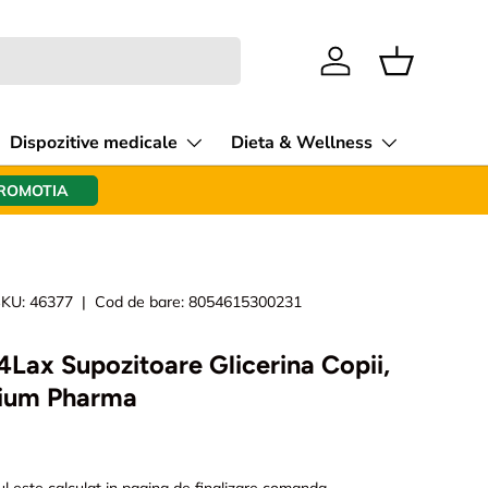
Intra in cont
Cos
Dispozitive medicale
Dieta & Wellness
PROMOTIA
KU:
46377
|
Cod de bare:
8054615300231
4Lax Supozitoare Glicerina Copii,
cium Pharma