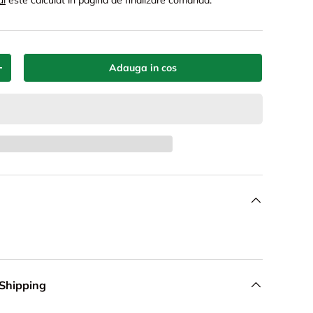
ul
este calculat in pagina de finalizare comanda.
Adauga in cos
+
 Shipping