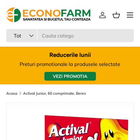
Meniu
Sari la continut
Intra in cont
Cos
Cauta
Tipul produsului
Tot
Reducerile lunii
Preturi promotionale la produsele selectate
VEZI PROMOTIA
Acasa
Actival Junior, 60 comprimate, Beres