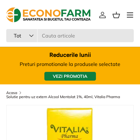
Meniu
Sari la continut
Intra in cont
Cos
Cauta
Tipul produsului
Tot
Reducerile lunii
Preturi promotionale la produsele selectate
VEZI PROMOTIA
Acasa
Solutie pentru uz extern Alcool Mentolat 1%, 40ml, Vitalia Pharma