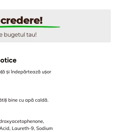
iotice
ăță și îndepărtează ușor
ătiți bine cu apă caldă.
ydroxyacetophenone,
 Acid, Laureth-9, Sodium