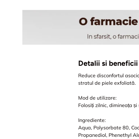
Detalii si benefic
Reduce disconfortul asocia
stratul de piele exfoliată.
Mod de utilizare:
Folosiți zilnic, dimineața ș
Ingrediente:
Aqua, Polysorbate 80, Co
Propanediol, Phenethyl Al