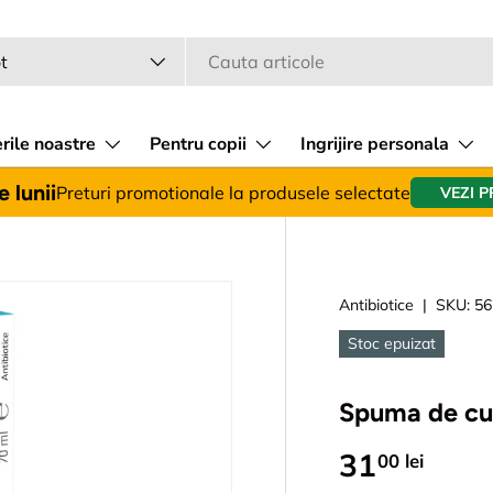
a
 produsului
t
rile noastre
Pentru copii
Ingrijire personala
 lunii
Preturi promotionale la produsele selectate
VEZI 
Antibiotice
|
SKU:
56
Stoc epuizat
Spuma de cur
31
00 lei