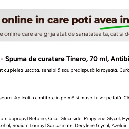
ii - Spuma de curatare Tinero, 70 ml, Antib
t cu pielea uscată, sensibilă sau predispusă la roșeață. Cur
i seara. Aplicați o cantitate în palmă și masați ușor pe față. Cl
camidopropyl Betaine, Coco-Glucoside, Propylene Glycol, H
cohol, Sodium Lauroyl Sarcosinate, Decylene Glycol, Azelaic