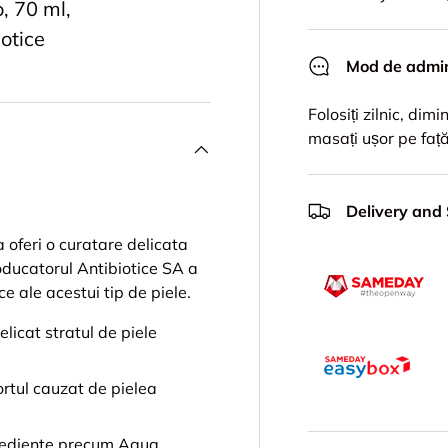
, 70 ml,
iotice
Mod de admin
Folosiți zilnic, dim
masați ușor pe față
Delivery and
 oferi o curatare delicata
roducatorul Antibiotice SA a
e ale acestui tip de piele.
licat stratul de piele
rtul cauzat de pielea
rediente precum Aqua,