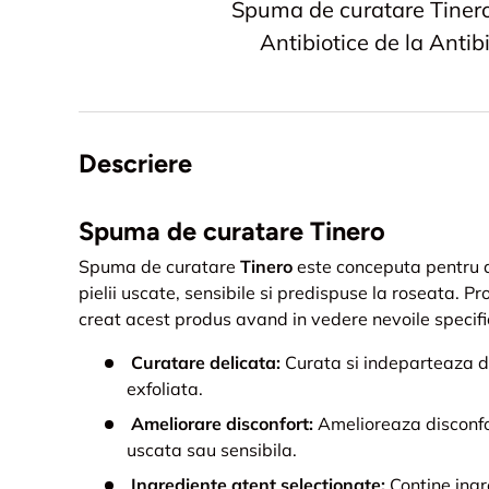
Spuma de curatare Tinero
Antibiotice de la Antib
Descriere
Spuma de curatare Tinero
Spuma de curatare
Tinero
este conceputa pentru a
pielii uscate, sensibile si predispuse la roseata. P
creat acest produs avand in vedere nevoile specific
Curatare delicata:
Curata si indeparteaza de
exfoliata.
Ameliorare disconfort:
Amelioreaza disconfo
uscata sau sensibila.
Ingrediente atent selectionate:
Contine ing