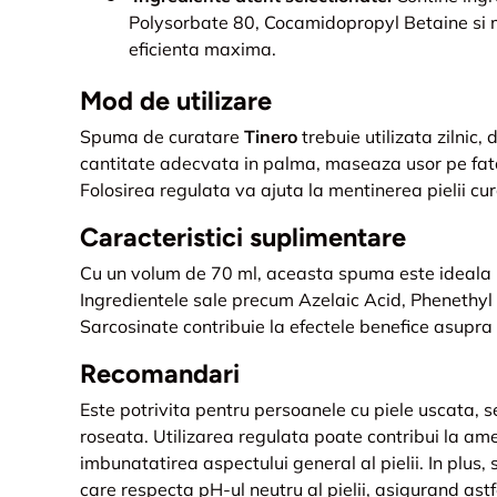
Polysorbate 80, Cocamidopropyl Betaine si m
eficienta maxima.
Mod de utilizare
Spuma de curatare
Tinero
trebuie utilizata zilnic,
cantitate adecvata in palma, maseaza usor pe fata
Folosirea regulata va ajuta la mentinerea pielii cur
Caracteristici suplimentare
Cu un volum de 70 ml, aceasta spuma este ideala pe
Ingredientele sale precum Azelaic Acid, Phenethyl
Sarcosinate contribuie la efectele benefice asupra p
Recomandari
Este potrivita pentru persoanele cu piele uscata, s
roseata. Utilizarea regulata poate contribui la amel
imbunatatirea aspectului general al pielii. In plus
care respecta pH-ul neutru al pielii, asigurand astfe