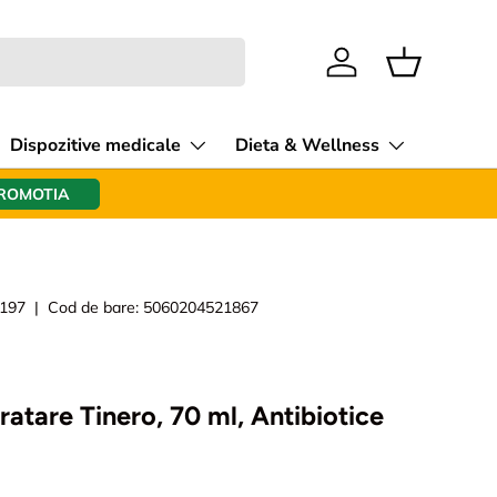
Intra in cont
Cos
Dispozitive medicale
Dieta & Wellness
PROMOTIA
197
|
Cod de bare:
5060204521867
atare Tinero, 70 ml, Antibiotice