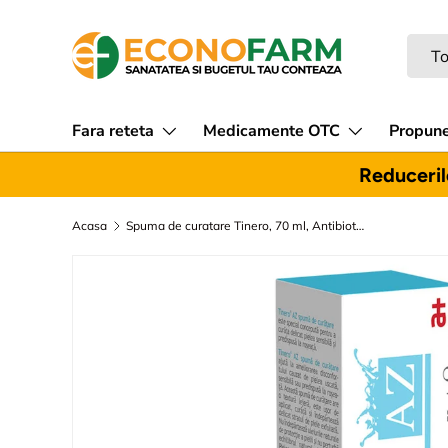
Sari la continut
Caut
Tipul
To
Fara reteta
Medicamente OTC
Propune
Reducerile
Acasa
Spuma de curatare Tinero, 70 ml, Antibiotice