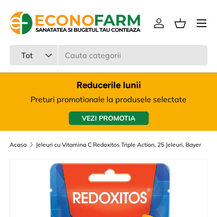
Meniu
Sari la continut
Intra in cont
Cos
Cauta
Tipul produsului
Tot
Reducerile lunii
Preturi promotionale la produsele selectate
VEZI PROMOTIA
Acasa
Jeleuri cu Vitamina C Redoxitos Triple Action, 25 Jeleuri, Bayer