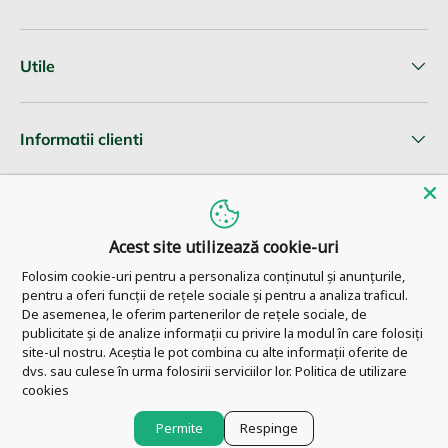
Utile
Informatii clienti
Newsletter
Acest site utilizează cookie-uri
Folosim cookie-uri pentru a personaliza conținutul și anunțurile,
pentru a oferi funcții de rețele sociale și pentru a analiza traficul.
© 2026
Pharm Ahead
.
De asemenea, le oferim partenerilor de rețele sociale, de
publicitate și de analize informații cu privire la modul în care folosiți
site-ul nostru. Aceștia le pot combina cu alte informații oferite de
dvs. sau culese în urma folosirii serviciilor lor.
Politica de utilizare
cookies
Permite
Respinge