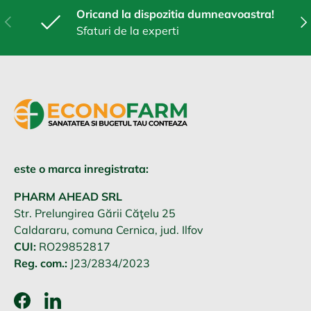
Oricand la dispozitia dumneavoastra!
Anterior
Urm
Sfaturi de la experti
este o marca inregistrata:
PHARM AHEAD SRL
Str. Prelungirea Gării Căţelu 25
Caldararu, comuna Cernica, jud. Ilfov
CUI:
RO29852817
Reg. com.:
J23/2834/2023
Facebook
LinkedIn