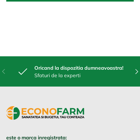
Oricand la dispozitia dumneavoastra!
Anterior
Urm
Sfaturi de la experti
este o marca inregistrata: