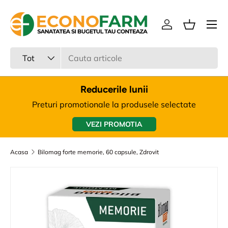
Meniu
Sari la continut
Intra in cont
Cos
Cauta
Tipul produsului
Tot
Reducerile lunii
Preturi promotionale la produsele selectate
VEZI PROMOTIA
Acasa
Bilomag forte memorie, 60 capsule, Zdrovit