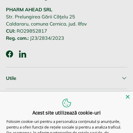
PHARM AHEAD SRL
Str. Prelungirea Gării Căţelu 25
Caldararu, comuna Cernica, jud. Ilfov
CUI:
RO29852817
Reg. com.:
J23/2834/2023
Facebook
LinkedIn
Utile
Informatii clienti
Acest site utilizează cookie-uri
Newsletter
Folosim cookie-uri pentru a personaliza conținutul și anunțurile,
pentru a oferi funcții de rețele sociale și pentru a analiza traficul.
De asemenea, le oferim partenerilor de rețele sociale, de