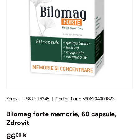
Zdrovit
|
SKU:
16245
|
Cod de bare:
5906204009823
Bilomag forte memorie, 60 capsule,
Zdrovit
66
00 lei