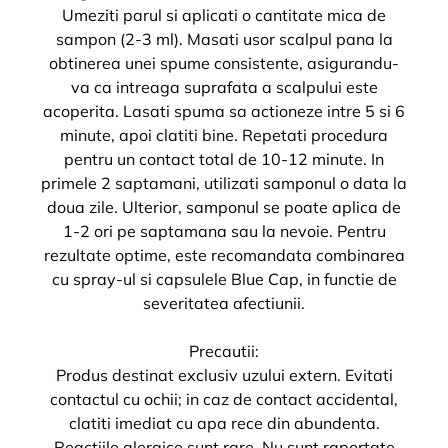
Umeziti parul si aplicati o cantitate mica de
sampon (2-3 ml). Masati usor scalpul pana la
obtinerea unei spume consistente, asigurandu-
va ca intreaga suprafata a scalpului este
acoperita. Lasati spuma sa actioneze intre 5 si 6
minute, apoi clatiti bine. Repetati procedura
pentru un contact total de 10-12 minute. In
primele 2 saptamani, utilizati samponul o data la
doua zile. Ulterior, samponul se poate aplica de
1-2 ori pe saptamana sau la nevoie. Pentru
rezultate optime, este recomandata combinarea
cu spray-ul si capsulele Blue Cap, in functie de
severitatea afectiunii.
Precautii:
Produs destinat exclusiv uzului extern. Evitati
contactul cu ochii; in caz de contact accidental,
clatiti imediat cu apa rece din abundenta.
Reactiile alergice sunt rare. Nu sunt raportate