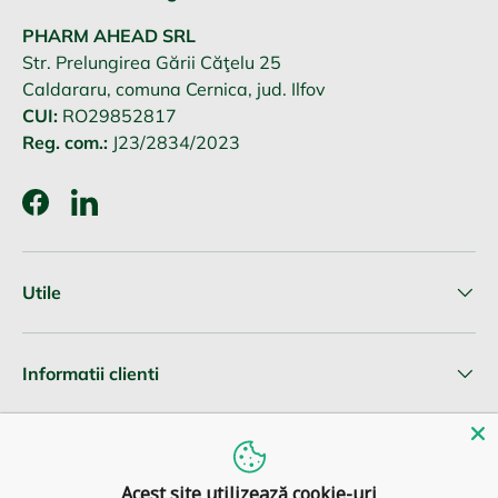
PHARM AHEAD SRL
Str. Prelungirea Gării Căţelu 25
Caldararu, comuna Cernica, jud. Ilfov
CUI:
RO29852817
Reg. com.:
J23/2834/2023
Facebook
LinkedIn
Utile
Informatii clienti
Newsletter
Acest site utilizează cookie-uri