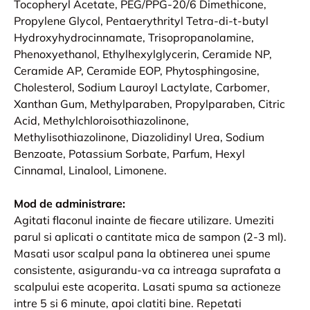
Tocopheryl Acetate, PEG/PPG-20/6 Dimethicone,
Propylene Glycol, Pentaerythrityl Tetra-di-t-butyl
Hydroxyhydrocinnamate, Trisopropanolamine,
Phenoxyethanol, Ethylhexylglycerin, Ceramide NP,
Ceramide AP, Ceramide EOP, Phytosphingosine,
Cholesterol, Sodium Lauroyl Lactylate, Carbomer,
Xanthan Gum, Methylparaben, Propylparaben, Citric
Acid, Methylchloroisothiazolinone,
Methylisothiazolinone, Diazolidinyl Urea, Sodium
Benzoate, Potassium Sorbate, Parfum, Hexyl
Cinnamal, Linalool, Limonene.
Mod de administrare:
Agitati flaconul inainte de fiecare utilizare. Umeziti
parul si aplicati o cantitate mica de sampon (2-3 ml).
Masati usor scalpul pana la obtinerea unei spume
consistente, asigurandu-va ca intreaga suprafata a
scalpului este acoperita. Lasati spuma sa actioneze
intre 5 si 6 minute, apoi clatiti bine. Repetati