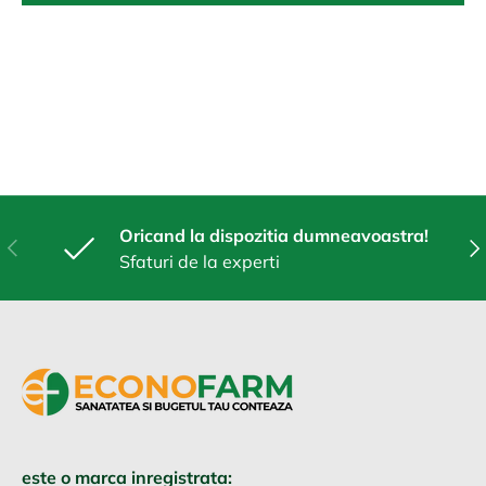
Oricand la dispozitia dumneavoastra!
Anterior
Urm
Sfaturi de la experti
este o marca inregistrata: