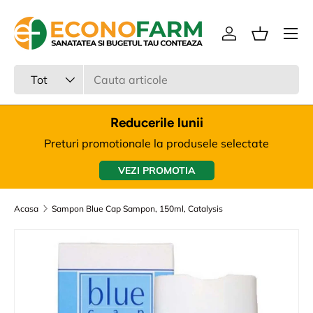
Meniu
Sari la continut
Intra in cont
Cos
Cauta
Tipul produsului
Tot
Reducerile lunii
Preturi promotionale la produsele selectate
VEZI PROMOTIA
Acasa
Sampon Blue Cap Sampon, 150ml, Catalysis