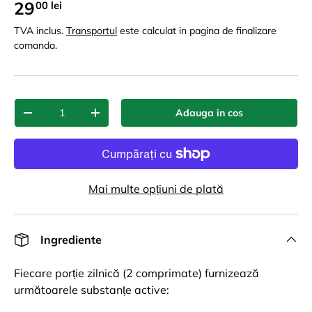
29
00 lei
TVA inclus.
Transportul
este calculat in pagina de finalizare
comanda.
Cant.
Adauga in cos
-
+
Mai multe opțiuni de plată
Ingrediente
Fiecare porție zilnică (2 comprimate) furnizează
următoarele substanțe active: