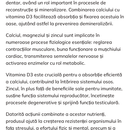
dentar, având un rol important în procesele de
reconstrucție și mineralizare. Combinarea calciului cu
vitamina D3 facilitează absorbția și fixarea acestuia în
oase, ajutând astfel la prevenirea demineralizării.
Calciul, magneziul și zincul sunt implicate în
numeroase procese fiziologice esențiale: reglarea
contracțiilor musculare, buna funcționare a mușchiului
cardiac, transmiterea semnalelor nervoase și
activarea enzimelor cu rol metabolic.
Vitamina D3 este crucială pentru o absorbție eficientă
a calciului, contribuind la întărirea sistemului osos.
Zincul, în plus față de beneficiile sale pentru imunitate,
susține funcția sistemului reproducător, încetinește
procesele degenerative și sprijină funcția testiculară.
Datorită acțiunii combinate a acestor nutrienți,
produsul ajută la creșterea rezistenței organismului în
fața stresului, a efortului fizic și mental, precum și a