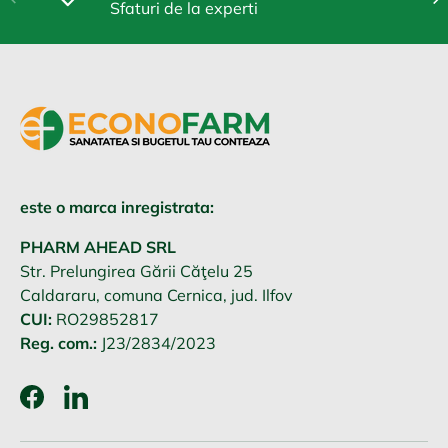
Sfaturi de la experti
este o marca inregistrata:
PHARM AHEAD SRL
Str. Prelungirea Gării Căţelu 25
Caldararu, comuna Cernica, jud. Ilfov
CUI:
RO29852817
Reg. com.:
J23/2834/2023
Facebook
LinkedIn