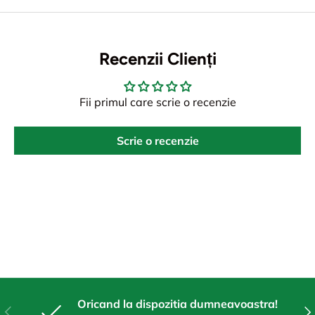
Recenzii Clienți
Fii primul care scrie o recenzie
Scrie o recenzie
Oricand la dispozitia dumneavoastra!
Anterior
Urm