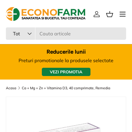
Meniu
Sari la continut
Intra in cont
Cos
Cauta
Tipul produsului
Tot
Reducerile lunii
Preturi promotionale la produsele selectate
VEZI PROMOTIA
Acasa
Ca + Mg + Zn + Vitamina D3, 40 comprimate, Remedia