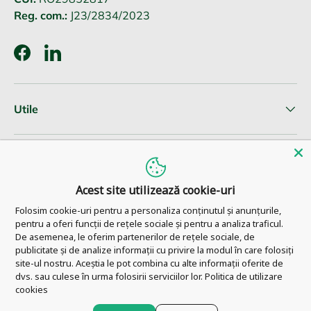
Reg. com.:
J23/2834/2023
Facebook
LinkedIn
Utile
Informatii clienti
Acest site utilizează cookie-uri
Newsletter
Folosim cookie-uri pentru a personaliza conținutul și anunțurile,
pentru a oferi funcții de rețele sociale și pentru a analiza traficul.
De asemenea, le oferim partenerilor de rețele sociale, de
publicitate și de analize informații cu privire la modul în care folosiți
site-ul nostru. Aceștia le pot combina cu alte informații oferite de
© 2026
Pharm Ahead
.
dvs. sau culese în urma folosirii serviciilor lor.
Politica de utilizare
cookies