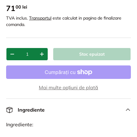
71
00 lei
TVA inclus.
Transportul
este calculat in pagina de finalizare
comanda.
Cant.
Stoc epuizat
-
+
Mai multe opțiuni de plată
Ingrediente
Ingrediente: