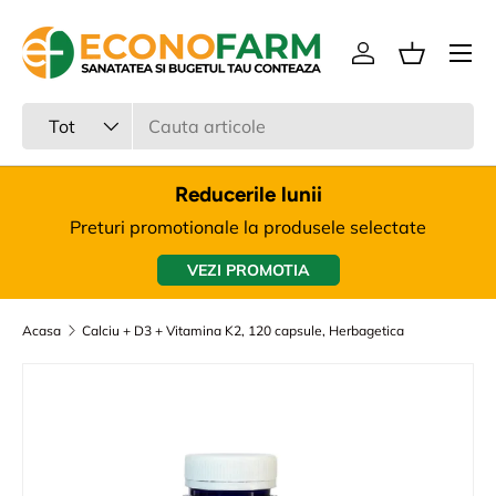
Meniu
Sari la continut
Intra in cont
Cos
Cauta
Tipul produsului
Tot
Reducerile lunii
Preturi promotionale la produsele selectate
VEZI PROMOTIA
Acasa
Calciu + D3 + Vitamina K2, 120 capsule, Herbagetica