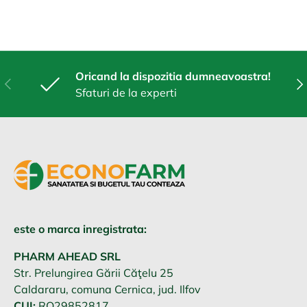
Oricand la dispozitia dumneavoastra!
Anterior
Urm
Sfaturi de la experti
este o marca inregistrata:
PHARM AHEAD SRL
Str. Prelungirea Gării Căţelu 25
Caldararu, comuna Cernica, jud. Ilfov
CUI:
RO29852817