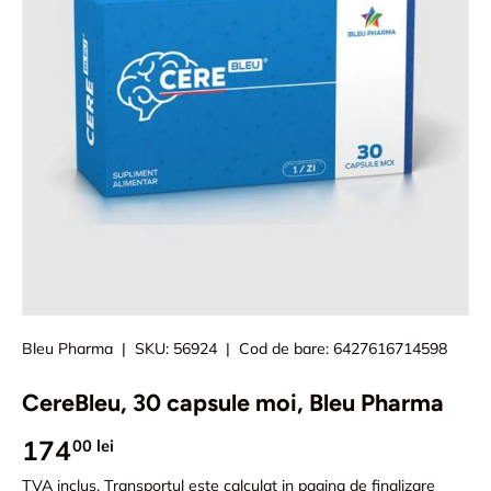
Bleu Pharma
|
SKU:
56924
|
Cod de bare:
6427616714598
CereBleu, 30 capsule moi, Bleu Pharma
174
00 lei
TVA inclus.
Transportul
este calculat in pagina de finalizare