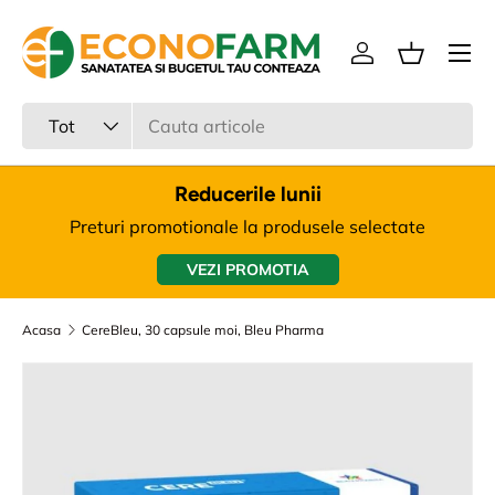
Meniu
Sari la continut
Intra in cont
Cos
Cauta
Tipul produsului
Tot
Reducerile lunii
Preturi promotionale la produsele selectate
VEZI PROMOTIA
Acasa
CereBleu, 30 capsule moi, Bleu Pharma