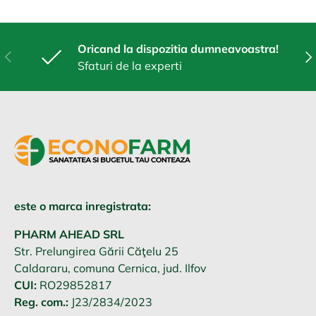
Oricand la dispozitia dumneavoastra!
Anterior
Urm
Sfaturi de la experti
este o marca inregistrata:
PHARM AHEAD SRL
Str. Prelungirea Gării Căţelu 25
Caldararu, comuna Cernica, jud. Ilfov
CUI:
RO29852817
Reg. com.:
J23/2834/2023