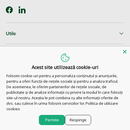
Facebook
LinkedIn
Utile
Informatii clienti
Acest site utilizează cookie-uri
Newsletter
Folosim cookie-uri pentru a personaliza conținutul și anunțurile,
pentru a oferi funcții de rețele sociale și pentru a analiza traficul.
De asemenea, le oferim partenerilor de rețele sociale, de
publicitate și de analize informații cu privire la modul în care folosiți
site-ul nostru. Aceștia le pot combina cu alte informații oferite de
© 2026
Pharm Ahead
.
dvs. sau culese în urma folosirii serviciilor lor.
Politica de utilizare
cookies
Permite
Respinge