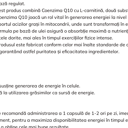
ază regulat.
cest produs combină Coenzima Q10 cu L-carnitină, două subst
enzima Q10 joacă un rol vital în generarea energiei la nivel c
portul acizilor grași în mitocondrii, unde sunt transformați în 
rmula pe bază de ulei asigură o absorbție maximă a nutriențil
le dorite, mai ales în timpul exercițiilor fizice intense.
rodusul este fabricat conform celor mai înalte standarde de c
garantând astfel puritatea și eficacitatea ingredientelor.
usține generarea de energie în celule.
ă la utilizarea grăsimilor ca sursă de energie.
e recomandă administrarea a 1 capsulă de 1-2 ori pe zi, im
nt, pentru a maximiza disponibilitatea energiei în timpul exe
u a obține cele mai bune rezultate.