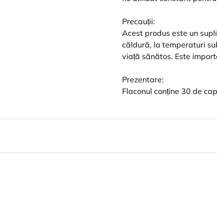
Precauții:
Acest produs este un suplim
căldură, la temperaturi sub
viață sănătos. Este import
Prezentare:
Flaconul conține 30 de caps