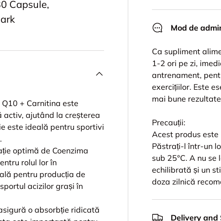
30 Capsule,
ark
Mod de admin
Ca supliment alim
1-2 ori pe zi, ime
antrenament, pentr
exercițiilor. Este e
mai bune rezultate
Q10 + Carnitina este
ă activ, ajutând la creșterea
Precauții:
ie este ideală pentru sportivi
Acest produs este u
.
Păstrați-l într-un l
ație optimă de Coenzima
sub 25°C. A nu se l
tru rolul lor în
echilibrată și un s
ală pentru producția de
doza zilnică reco
sportul acizilor grași în
sigură o absorbție ridicată
Delivery and