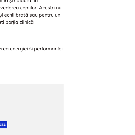
ină și căldură, la
 vederea copiilor. Acesta nu
 și echilibrată sau pentru un
i porția zilnică
erea energiei și performanței