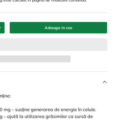
ul
este calculat in pagina de finalizare comanda.
Adauga in cos
+
nține:
 mg – susține generarea de energie în celule.
g – ajută la utilizarea grăsimilor ca sursă de