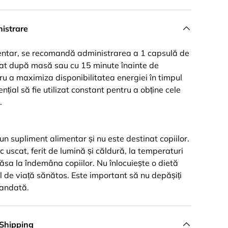
istrare
entar, se recomandă administrarea a 1 capsulă de
diat după masă sau cu 15 minute înainte de
u a maximiza disponibilitatea energiei în timpul
sențial să fie utilizat constant pentru a obține cele
.
n supliment alimentar și nu este destinat copiilor.
oc uscat, ferit de lumină și căldură, la temperaturi
ăsa la îndemâna copiilor. Nu înlocuiește o dietă
til de viață sănătos. Este important să nu depășiți
mandată.
 Shipping