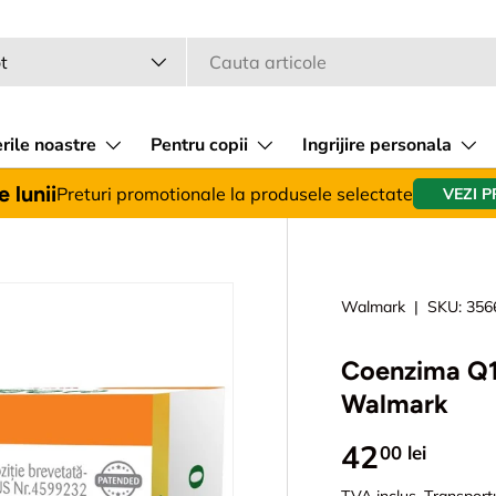
a
 produsului
t
rile noastre
Pentru copii
Ingrijire personala
 lunii
Preturi promotionale la produsele selectate
VEZI 
Walmark
|
SKU:
356
Coenzima Q10
Walmark
42
00 lei