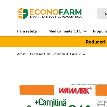
Sari la continut
Caut
Tipul
To
Fara reteta
Medicamente OTC
Propune
Reducerile
Acasa
Coenzima Q10 + Carnitina, 30 Capsule, Walmark