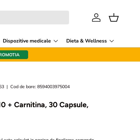
Intra in cont
Cos
Dispozitive medicale
Dieta & Wellness
PROMOTIA
63
|
Cod de bare:
8594003975004
 + Carnitina, 30 Capsule,