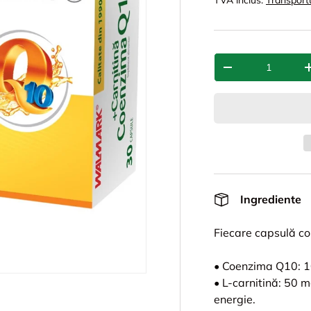
TVA inclus.
Transport
Cant.
-
Ingrediente
Fiecare capsulă co
• Coenzima Q10: 10
• L-carnitină: 50 m
energie.