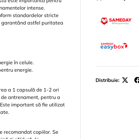
asta este importantă pentru
renamentelor intense.
nform standardelor stricte
P, garantând astfel puritatea
rgie în celule.
pentru energie.
Distribuie:
ea a 1 capsulă de 1-2 ori
e de antrenament, pentru a
Este important să fie utilizat
tate.
e recomandat copiilor. Se