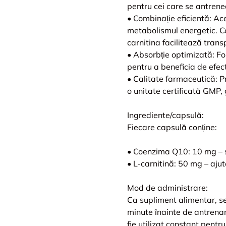
pentru cei care se antrene
• Combinație eficientă: A
metabolismul energetic. Co
carnitina facilitează trans
• Absorbție optimizată: Fo
pentru a beneficia de efecte
• Calitate farmaceutică: P
o unitate certificată GMP, 
Ingrediente/capsulă:
Fiecare capsulă conține:
• Coenzima Q10: 10 mg – s
• L-carnitină: 50 mg – ajut
Mod de administrare:
Ca supliment alimentar, s
minute înainte de antrename
fie utilizat constant pentr