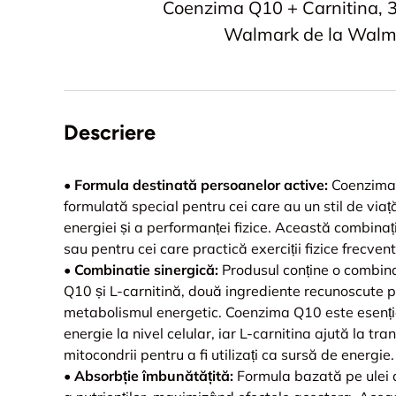
Coenzima Q10 + Carnitina, 
Walmark de la Walm
Descriere
•
Formula destinată persoanelor active:
Coenzima 
formulată special pentru cei care au un stil de viaț
energiei și a performanței fizice. Această combinaț
sau pentru cei care practică exerciții fizice frecvent
•
Combinatie sinergică:
Produsul conține o combin
Q10 și L-carnitină, două ingrediente recunoscute pen
metabolismul energetic. Coenzima Q10 este esenți
energie la nivel celular, iar L-carnitina ajută la tran
mitocondrii pentru a fi utilizați ca sursă de energie.
•
Absorbție îmbunătățită:
Formula bazată pe ulei a