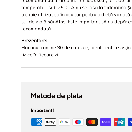
recomandă păstrarea într-un loc uscat, ferit de lum
temperaturi sub 25°C. A nu se lăsa la îndemâna și
trebuie utilizat ca înlocuitor pentru o dietă variată
stil de viață sănătos. Este important să nu depășeșt
recomandată.
Prezentare:
Flaconul conține 30 de capsule, ideal pentru susțin
fizice în fiecare zi.
Metode de plata
Important!