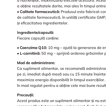
a nutrienților, maximizând efectele acestora. Ace
a obține rezultatele dorite, mai ales în timpul ant
•
Calitate farmaceutică:
Produsul este fabricat co
de calitate farmaceutică, în unități certificate GM
și eficacitatea ingredientelor.
Ingrediente/capsulă:
Fiecare capsulă conține:
•
Coenzima Q10:
10 mg – ajută la generarea de ene
•
L-carnitină:
50 mg – sprijină arderea grăsimilor 
Mod de administrare:
Ca supliment alimentar, se recomandă administrar
pe zi, imediat după masă sau cu 15 minute înaint
maximiza energia disponibilă în timpul exercițiilor. 
în mod regulat pentru a obține cele mai bune rezul
Precauții:
Acest produs este un supliment alimentar și nu est