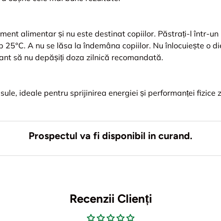
ent alimentar și nu este destinat copiilor. Păstrați-l într-un l
 25°C. A nu se lăsa la îndemâna copiilor. Nu înlocuiește o diet
ant să nu depășiți doza zilnică recomandată.
ule, ideale pentru sprijinirea energiei și performanței fizice z
Prospectul va fi disponibil in curand.
Recenzii Clienți