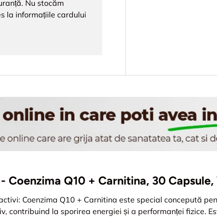
iguranță. Nu stocăm
s la informațiile cardului
ii - Coenzima Q10 + Carnitina, 30 Capsule
 activi: Coenzima Q10 + Carnitina este special concepută pe
v, contribuind la sporirea energiei și a performanței fizice. Es