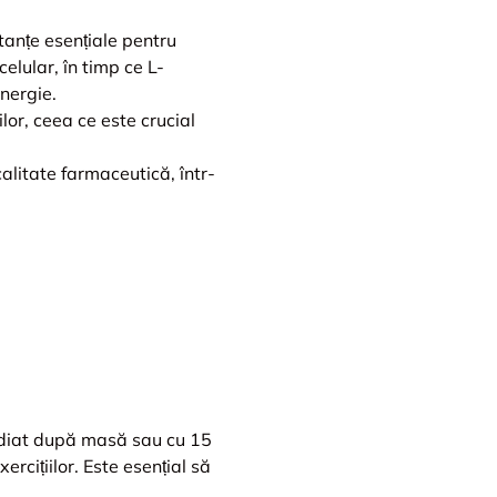
anțe esențiale pentru
elular, în timp ce L-
energie.
or, ceea ce este crucial
alitate farmaceutică, într-
ediat după masă sau cu 15
rcițiilor. Este esențial să