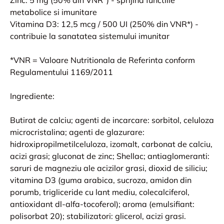
metabolice si imunitare
Vitamina D3: 12,5 mcg / 500 UI (250% din VNR*) -
contribuie la sanatatea sistemului imunitar
*VNR = Valoare Nutritionala de Referinta conform
Regulamentului 1169/2011
Ingrediente:
Butirat de calciu; agenti de incarcare: sorbitol, celuloza
microcristalina; agenti de glazurare:
hidroxipropilmetilceluloza, izomalt, carbonat de calciu,
acizi grasi; gluconat de zinc; Shellac; antiaglomeranti:
saruri de magneziu ale acizilor grasi, dioxid de siliciu;
vitamina D3 (guma arabica, sucroza, amidon din
porumb, trigliceride cu lant mediu, colecalciferol,
antioxidant dl-alfa-tocoferol); aroma (emulsifiant:
polisorbat 20); stabilizatori: glicerol, acizi grasi.