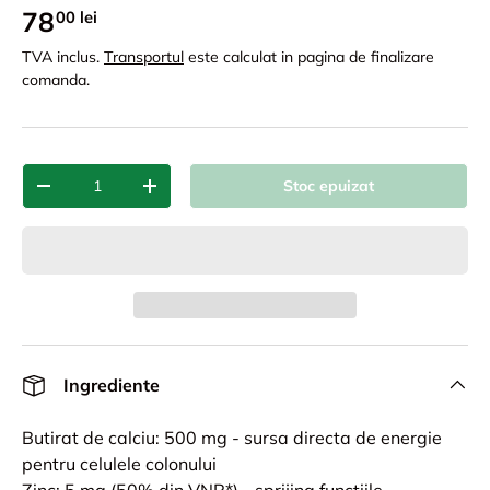
78
00 lei
TVA inclus.
Transportul
este calculat in pagina de finalizare
comanda.
Cant.
Stoc epuizat
-
+
Ingrediente
Butirat de calciu: 500 mg - sursa directa de energie
pentru celulele colonului
Zinc: 5 mg (50% din VNR*) - sprijina functiile