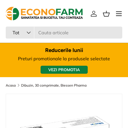
Meniu
Sari la continut
Intra in cont
Cos
Cauta
Tipul produsului
Tot
Reducerile lunii
Preturi promotionale la produsele selectate
VEZI PROMOTIA
Acasa
Dibuzin, 30 comprimate, Biessen Pharma