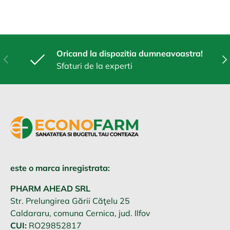
Oricand la dispozitia dumneavoastra!
Anterior
Urm
Sfaturi de la experti
este o marca inregistrata:
PHARM AHEAD SRL
Str. Prelungirea Gării Căţelu 25
Caldararu, comuna Cernica, jud. Ilfov
CUI:
RO29852817