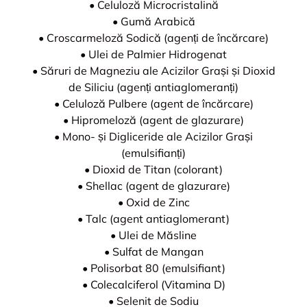
• Celuloză Microcristalină
• Gumă Arabică
• Croscarmeloză Sodică (agenți de încărcare)
• Ulei de Palmier Hidrogenat
• Săruri de Magneziu ale Acizilor Grași și Dioxid
de Siliciu (agenți antiaglomeranți)
• Celuloză Pulbere (agent de încărcare)
• Hipromeloză (agent de glazurare)
• Mono- și Digliceride ale Acizilor Grași
(emulsifianți)
• Dioxid de Titan (colorant)
• Shellac (agent de glazurare)
• Oxid de Zinc
• Talc (agent antiaglomerant)
• Ulei de Măsline
• Sulfat de Mangan
• Polisorbat 80 (emulsifiant)
• Colecalciferol (Vitamina D)
• Selenit de Sodiu