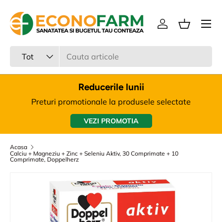
Meniu
Sari la continut
Intra in cont
Cos
Cauta
Tipul produsului
Tot
Reducerile lunii
Preturi promotionale la produsele selectate
VEZI PROMOTIA
Acasa
Calciu + Magneziu + Zinc + Seleniu Aktiv, 30 Comprimate + 10
Comprimate, Doppelherz