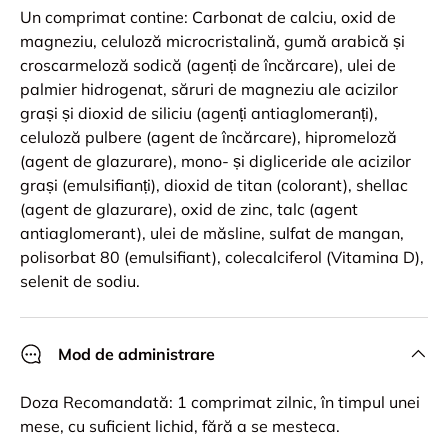
Un comprimat contine: Carbonat de calciu, oxid de
magneziu, celuloză microcristalină, gumă arabică și
croscarmeloză sodică (agenți de încărcare), ulei de
palmier hidrogenat, săruri de magneziu ale acizilor
grași și dioxid de siliciu (agenți antiaglomeranți),
celuloză pulbere (agent de încărcare), hipromeloză
(agent de glazurare), mono- și digliceride ale acizilor
grași (emulsifianți), dioxid de titan (colorant), shellac
(agent de glazurare), oxid de zinc, talc (agent
antiaglomerant), ulei de măsline, sulfat de mangan,
polisorbat 80 (emulsifiant), colecalciferol (Vitamina D),
selenit de sodiu.
Mod de administrare
Doza Recomandată: 1 comprimat zilnic, în timpul unei
mese, cu suficient lichid, fără a se mesteca.