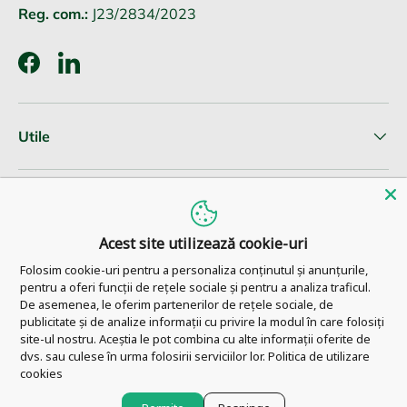
Reg. com.:
J23/2834/2023
Facebook
LinkedIn
Utile
Informatii clienti
Acest site utilizează cookie-uri
Newsletter
Folosim cookie-uri pentru a personaliza conținutul și anunțurile,
pentru a oferi funcții de rețele sociale și pentru a analiza traficul.
De asemenea, le oferim partenerilor de rețele sociale, de
publicitate și de analize informații cu privire la modul în care folosiți
site-ul nostru. Aceștia le pot combina cu alte informații oferite de
© 2026
Pharm Ahead
.
dvs. sau culese în urma folosirii serviciilor lor.
Politica de utilizare
cookies