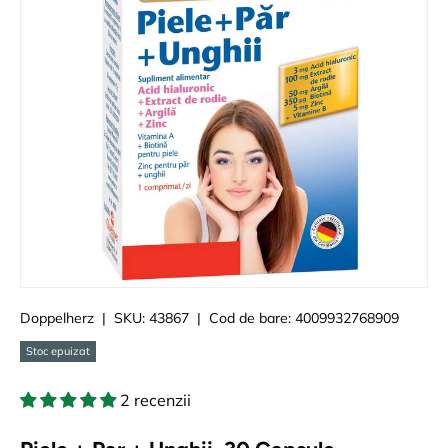
Doppelherz
|
SKU:
43867
|
Cod de bare:
4009932768909
Stoc epuizat
2 recenzii