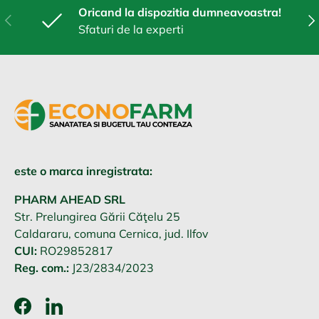
Oricand la dispozitia dumneavoastra!
Anterior
Urm
Sfaturi de la experti
este o marca inregistrata:
PHARM AHEAD SRL
Str. Prelungirea Gării Căţelu 25
Caldararu, comuna Cernica, jud. Ilfov
CUI:
RO29852817
Reg. com.:
J23/2834/2023
Facebook
LinkedIn