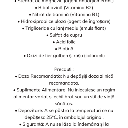
• Stearat de magneziu (agent antiaglomerant)
• Riboflavină (Vitamina B2)
• Nitrat de tiamină (Vitamina B1)
• Hidroxipropilceluloză (agent de îngroșare)
• Trigliceride cu lanț mediu (emulsifiant)
• Sulfat de cupru
• Acid folic
• Biotină
• Oxizi de fier galben și roșu (coloranți)
Precauții:
• Doza Recomandată: Nu depășiți doza zilnică
recomandată.
• Suplimente Alimentare: Nu înlocuiesc un regim
alimentar variat și echilibrat sau un stil de viață
sănătos.
• Depozitare: A se păstra la temperaturi ce nu
depășesc 25°C, în ambalajul original.
• Siguranță: A nu se lăsa la îndemâna și la