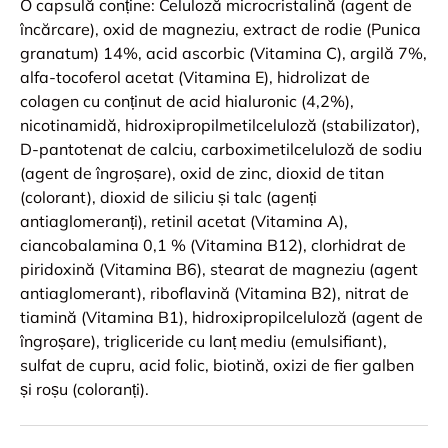
O capsulă conține: Celuloză microcristalină (agent de
încărcare), oxid de magneziu, extract de rodie (Punica
granatum) 14%, acid ascorbic (Vitamina C), argilă 7%,
alfa-tocoferol acetat (Vitamina E), hidrolizat de
colagen cu conținut de acid hialuronic (4,2%),
nicotinamidă, hidroxipropilmetilceluloză (stabilizator),
D-pantotenat de calciu, carboximetilceluloză de sodiu
(agent de îngroșare), oxid de zinc, dioxid de titan
(colorant), dioxid de siliciu și talc (agenți
antiaglomeranți), retinil acetat (Vitamina A),
ciancobalamina 0,1 % (Vitamina B12), clorhidrat de
piridoxină (Vitamina B6), stearat de magneziu (agent
antiaglomerant), riboflavină (Vitamina B2), nitrat de
tiamină (Vitamina B1), hidroxipropilceluloză (agent de
îngroșare), trigliceride cu lanț mediu (emulsifiant),
sulfat de cupru, acid folic, biotină, oxizi de fier galben
și roșu (coloranți).