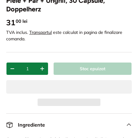
Piele + Par + Unghii, 30 Capsule,
Doppelherz
31
00 lei
TVA inclus.
Transportul
este calculat in pagina de finalizare
comanda.
Cant.
Stoc epuizat
-
+
Ingrediente