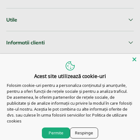
Utile
Informatii clienti
Newsletter
Acest site utilizează cookie-uri
Folosim cookie-uri pentru a personaliza conținutul și anunțurile,
pentru a oferi funcții de rețele sociale și pentru a analiza traficul.
© 2026
Pharm Ahead
.
De asemenea, le oferim partenerilor de rețele sociale, de
publicitate și de analize informații cu privire la modul în care folosiți
site-ul nostru. Aceștia le pot combina cu alte informații oferite de
dvs. sau culese în urma folosirii serviciilor lor.
Politica de utilizare
cookies
Permite
Respinge