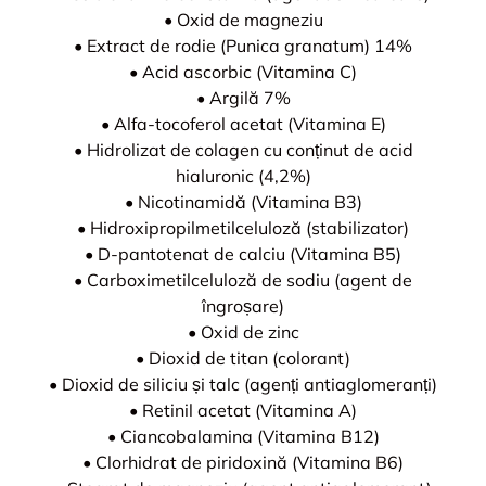
• Oxid de magneziu
• Extract de rodie (Punica granatum) 14%
• Acid ascorbic (Vitamina C)
• Argilă 7%
• Alfa-tocoferol acetat (Vitamina E)
• Hidrolizat de colagen cu conținut de acid
hialuronic (4,2%)
• Nicotinamidă (Vitamina B3)
• Hidroxipropilmetilceluloză (stabilizator)
• D-pantotenat de calciu (Vitamina B5)
• Carboximetilceluloză de sodiu (agent de
îngroșare)
• Oxid de zinc
• Dioxid de titan (colorant)
• Dioxid de siliciu și talc (agenți antiaglomeranți)
• Retinil acetat (Vitamina A)
• Ciancobalamina (Vitamina B12)
• Clorhidrat de piridoxină (Vitamina B6)