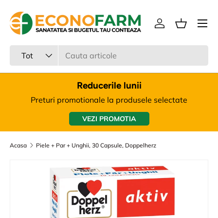
Meniu
Sari la continut
Intra in cont
Cos
Cauta
Tipul produsului
Tot
Reducerile lunii
Preturi promotionale la produsele selectate
VEZI PROMOTIA
Acasa
Piele + Par + Unghii, 30 Capsule, Doppelherz