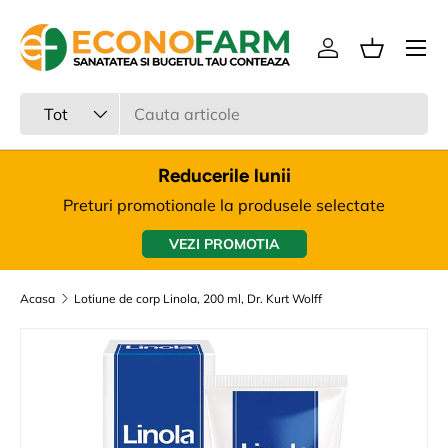
Meniu
Sari la continut
Intra in cont
Cos
Cauta
Tipul produsului
Tot
Reducerile lunii
Preturi promotionale la produsele selectate
VEZI PROMOTIA
Acasa
Lotiune de corp Linola, 200 ml, Dr. Kurt Wolff