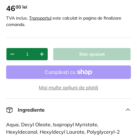
46
00 lei
TVA inclus.
Transportul
este calculat in pagina de finalizare
comanda.
Cant.
Stoc epuizat
-
+
Mai multe opțiuni de plată
Ingrediente
Aqua, Decyl Oleate, Isopropyl Myristate,
Hexyldecanol, Hexyldecyl Laurate, Polyglyceryl-2