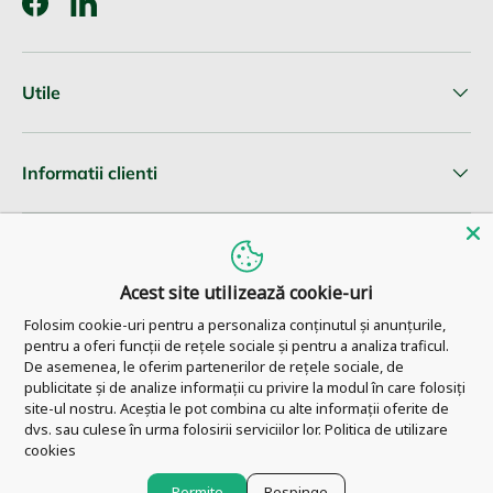
Facebook
LinkedIn
Utile
Informatii clienti
Newsletter
Acest site utilizează cookie-uri
Folosim cookie-uri pentru a personaliza conținutul și anunțurile,
pentru a oferi funcții de rețele sociale și pentru a analiza traficul.
© 2026
Pharm Ahead
.
De asemenea, le oferim partenerilor de rețele sociale, de
publicitate și de analize informații cu privire la modul în care folosiți
site-ul nostru. Aceștia le pot combina cu alte informații oferite de
dvs. sau culese în urma folosirii serviciilor lor.
Politica de utilizare
cookies
Permite
Respinge