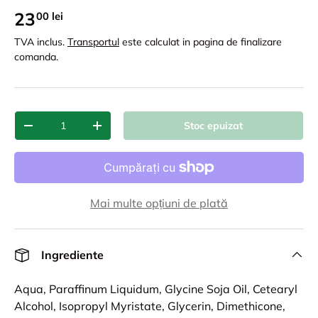
23
00 lei
TVA inclus.
Transportul
este calculat in pagina de finalizare
comanda.
Cant.
Stoc epuizat
-
+
Mai multe opțiuni de plată
Ingrediente
Aqua, Paraffinum Liquidum, Glycine Soja Oil, Cetearyl
Alcohol, Isopropyl Myristate, Glycerin, Dimethicone,