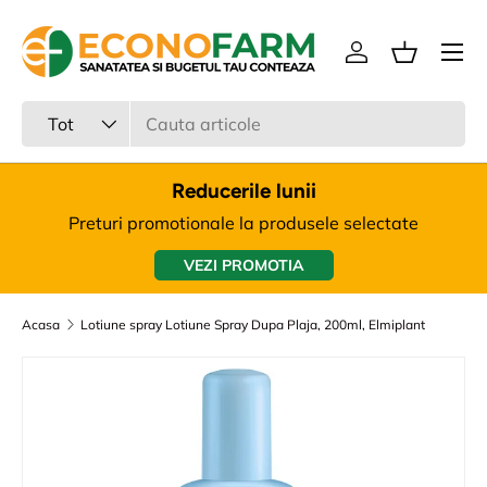
Meniu
Sari la continut
Intra in cont
Cos
Cauta
Tipul produsului
Tot
Reducerile lunii
Preturi promotionale la produsele selectate
VEZI PROMOTIA
Acasa
Lotiune spray Lotiune Spray Dupa Plaja, 200ml, Elmiplant