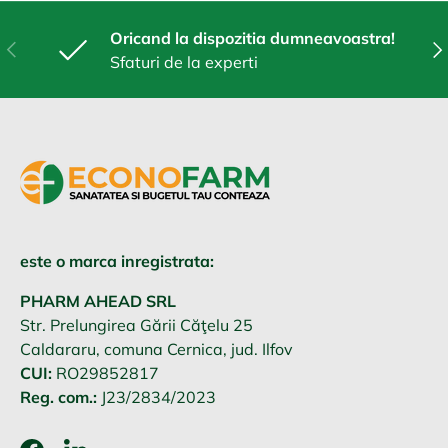
Oricand la dispozitia dumneavoastra!
Anterior
Urm
Sfaturi de la experti
este o marca inregistrata:
PHARM AHEAD SRL
Str. Prelungirea Gării Căţelu 25
Caldararu, comuna Cernica, jud. Ilfov
CUI:
RO29852817
Reg. com.:
J23/2834/2023