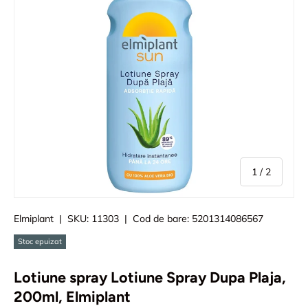
din
1
/
2
Elmiplant
|
SKU:
11303
|
Cod de bare:
5201314086567
Stoc epuizat
Lotiune spray Lotiune Spray Dupa Plaja,
200ml, Elmiplant