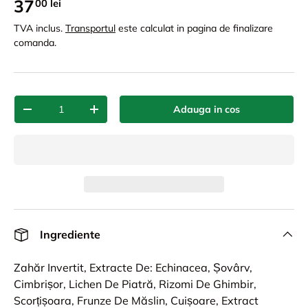
37
00 lei
TVA inclus.
Transportul
este calculat in pagina de finalizare
comanda.
Cant.
Adauga in cos
-
+
Ingrediente
Zahăr Invertit, Extracte De: Echinacea, Șovârv,
Cimbrișor, Lichen De Piatră, Rizomi De Ghimbir,
Scorțișoara, Frunze De Măslin, Cuișoare, Extract