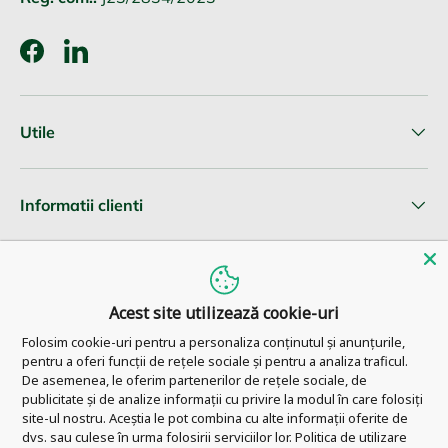
Facebook
LinkedIn
Utile
Informatii clienti
Newsletter
Acest site utilizează cookie-uri
Folosim cookie-uri pentru a personaliza conținutul și anunțurile,
pentru a oferi funcții de rețele sociale și pentru a analiza traficul.
© 2026
Pharm Ahead
.
De asemenea, le oferim partenerilor de rețele sociale, de
publicitate și de analize informații cu privire la modul în care folosiți
site-ul nostru. Aceștia le pot combina cu alte informații oferite de
dvs. sau culese în urma folosirii serviciilor lor.
Politica de utilizare