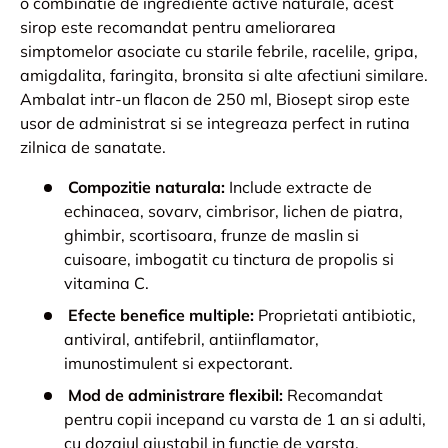
o combinatie de ingrediente active naturale, acest
sirop este recomandat pentru ameliorarea
simptomelor asociate cu starile febrile, racelile, gripa,
amigdalita, faringita, bronsita si alte afectiuni similare.
Ambalat intr-un flacon de 250 ml, Biosept sirop este
usor de administrat si se integreaza perfect in rutina
zilnica de sanatate.
Compozitie naturala:
Include extracte de
echinacea, sovarv, cimbrisor, lichen de piatra,
ghimbir, scortisoara, frunze de maslin si
cuisoare, imbogatit cu tinctura de propolis si
vitamina C.
Efecte benefice multiple:
Proprietati antibiotic,
antiviral, antifebril, antiinflamator,
imunostimulent si expectorant.
Mod de administrare flexibil:
Recomandat
pentru copii incepand cu varsta de 1 an si adulti,
cu dozajul ajustabil in functie de varsta.