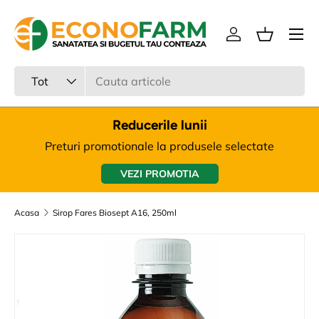
Meniu
Sari la continut
Intra in cont
Cos
Cauta
Tipul produsului
Tot
Reducerile lunii
Preturi promotionale la produsele selectate
VEZI PROMOTIA
Acasa
Sirop Fares Biosept A16, 250ml