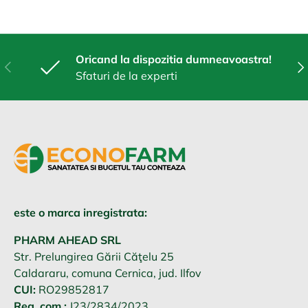
Oricand la dispozitia dumneavoastra!
Anterior
Urm
Sfaturi de la experti
este o marca inregistrata:
PHARM AHEAD SRL
Str. Prelungirea Gării Căţelu 25
Caldararu, comuna Cernica, jud. Ilfov
CUI:
RO29852817
Reg. com.:
J23/2834/2023