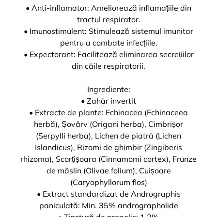
• Anti-inflamator: Ameliorează inflamațiile din
tractul respirator.
• Imunostimulent: Stimulează sistemul imunitar
pentru a combate infecțiile.
• Expectorant: Facilitează eliminarea secrețiilor
din căile respiratorii.
Ingrediente:
• Zahăr invertit
• Extracte de plante: Echinacea (Echinaceea
herbă), Șovârv (Origani herba), Cimbrișor
(Serpylli herba), Lichen de piatră (Lichen
Islandicus), Rizomi de ghimbir (Zingiberis
rhizoma), Scorțișoara (Cinnamomi cortex), Frunze
de măslin (Olivae folium), Cuișoare
(Caryophyllorum flos)
• Extract standardizat de Andrographis
paniculată: Min. 35% andrographolide