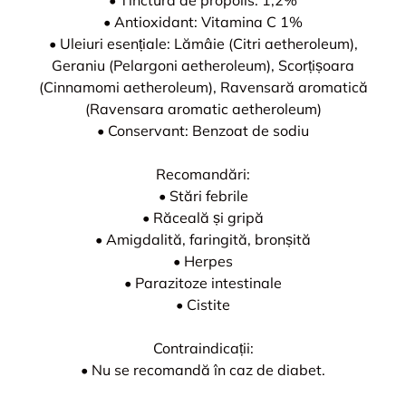
• Tinctură de propolis: 1,2%
• Antioxidant: Vitamina C 1%
• Uleiuri esențiale: Lămâie (Citri aetheroleum),
Geraniu (Pelargoni aetheroleum), Scorțișoara
(Cinnamomi aetheroleum), Ravensară aromatică
(Ravensara aromatic aetheroleum)
• Conservant: Benzoat de sodiu
Recomandări:
• Stări febrile
• Răceală și gripă
• Amigdalită, faringită, bronșită
• Herpes
• Parazitoze intestinale
• Cistite
Contraindicații:
• Nu se recomandă în caz de diabet.