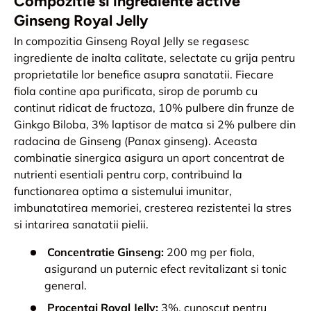
Compozitie si ingrediente active
Ginseng Royal Jelly
In compozitia Ginseng Royal Jelly se regasesc
ingrediente de inalta calitate, selectate cu grija pentru
proprietatile lor benefice asupra sanatatii. Fiecare
fiola contine apa purificata, sirop de porumb cu
continut ridicat de fructoza, 10% pulbere din frunze de
Ginkgo Biloba, 3% laptisor de matca si 2% pulbere din
radacina de Ginseng (Panax ginseng). Aceasta
combinatie sinergica asigura un aport concentrat de
nutrienti esentiali pentru corp, contribuind la
functionarea optima a sistemului imunitar,
imbunatatirea memoriei, cresterea rezistentei la stres
si intarirea sanatatii pielii.
Concentratie Ginseng:
200 mg per fiola,
asigurand un puternic efect revitalizant si tonic
general.
Procentaj Royal Jelly:
3%, cunoscut pentru