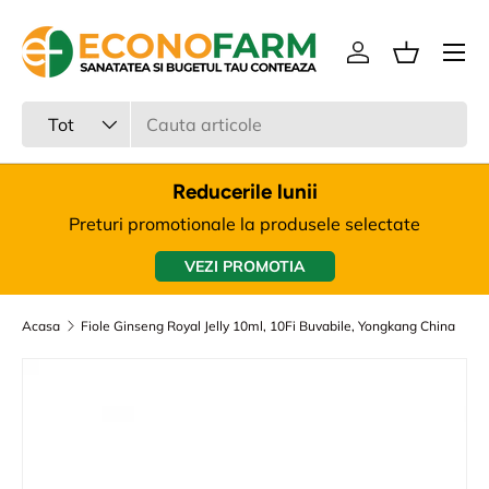
Meniu
Sari la continut
Intra in cont
Cos
Cauta
Tipul produsului
Tot
Reducerile lunii
Preturi promotionale la produsele selectate
VEZI PROMOTIA
Acasa
Fiole Ginseng Royal Jelly 10ml, 10Fi Buvabile, Yongkang China