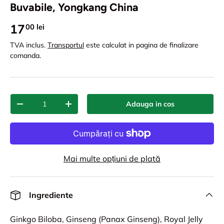
Buvabile, Yongkang China
17
00 lei
TVA inclus.
Transportul
este calculat in pagina de finalizare
comanda.
Cant.
Adauga in cos
-
+
Mai multe opțiuni de plată
Ingrediente
Ginkgo Biloba, Ginseng (Panax Ginseng), Royal Jelly