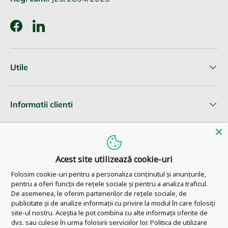
Facebook
LinkedIn
Utile
Informatii clienti
Newsletter
Acest site utilizează cookie-uri
Folosim cookie-uri pentru a personaliza conținutul și anunțurile,
pentru a oferi funcții de rețele sociale și pentru a analiza traficul.
© 2026
Pharm Ahead
.
De asemenea, le oferim partenerilor de rețele sociale, de
publicitate și de analize informații cu privire la modul în care folosiți
site-ul nostru. Aceștia le pot combina cu alte informații oferite de
dvs. sau culese în urma folosirii serviciilor lor.
Politica de utilizare