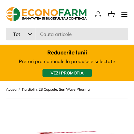
Meniu
Sari la continut
Intra in cont
Cos
Cauta
Tipul produsului
Tot
Reducerile lunii
Preturi promotionale la produsele selectate
VEZI PROMOTIA
Acasa
Kardiolin, 28 Capsule, Sun Wave Pharma