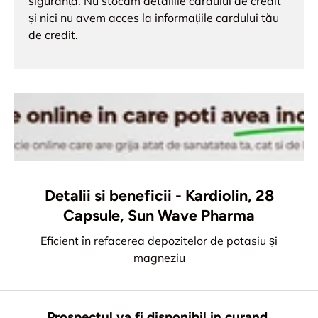
siguranță. Nu stocăm detaliile cardului de credit
și nici nu avem acces la informațiile cardului tău
de credit.
Detalii si beneficii - Kardiolin, 28
Capsule, Sun Wave Pharma
Eficient în refacerea depozitelor de potasiu și
magneziu
Prospectul va fi disponibil in curand.