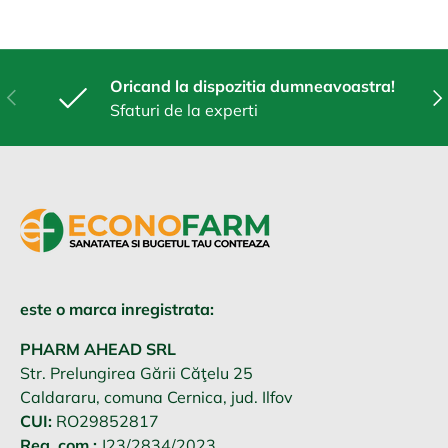
Oricand la dispozitia dumneavoastra!
Anterior
Urm
Sfaturi de la experti
este o marca inregistrata:
PHARM AHEAD SRL
Str. Prelungirea Gării Căţelu 25
Caldararu, comuna Cernica, jud. Ilfov
CUI:
RO29852817
Reg. com.:
J23/2834/2023