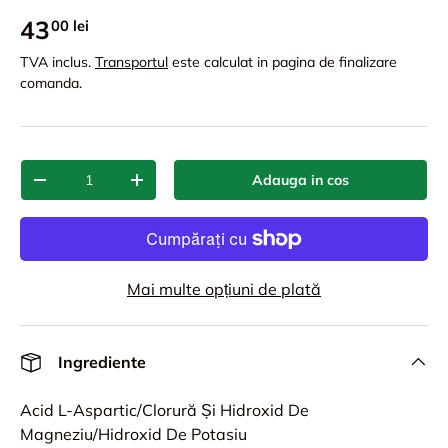
43
00 lei
TVA inclus.
Transportul
este calculat in pagina de finalizare
comanda.
Cant.
Adauga in cos
-
+
Mai multe opțiuni de plată
Ingrediente
Acid L-Aspartic/Clorură Și Hidroxid De
Magneziu/Hidroxid De Potasiu