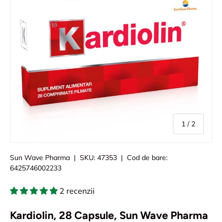
din
1
/
2
Sun Wave Pharma
|
SKU:
47353
|
Cod de bare:
6425746002233
2 recenzii
Kardiolin, 28 Capsule, Sun Wave Pharma