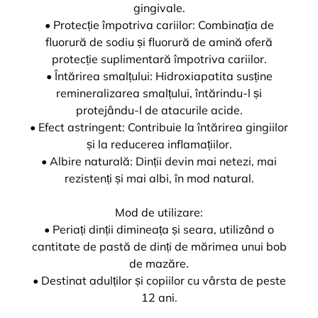
gingivale.
• Protecție împotriva cariilor: Combinația de
fluorură de sodiu și fluorură de amină oferă
protecție suplimentară împotriva cariilor.
• Întărirea smalțului: Hidroxiapatita susține
remineralizarea smalțului, întărindu-l și
protejându-l de atacurile acide.
• Efect astringent: Contribuie la întărirea gingiilor
și la reducerea inflamațiilor.
• Albire naturală: Dinții devin mai netezi, mai
rezistenți și mai albi, în mod natural.
Mod de utilizare:
• Periați dinții dimineața și seara, utilizând o
cantitate de pastă de dinți de mărimea unui bob
de mazăre.
• Destinat adulților și copiilor cu vârsta de peste
12 ani.