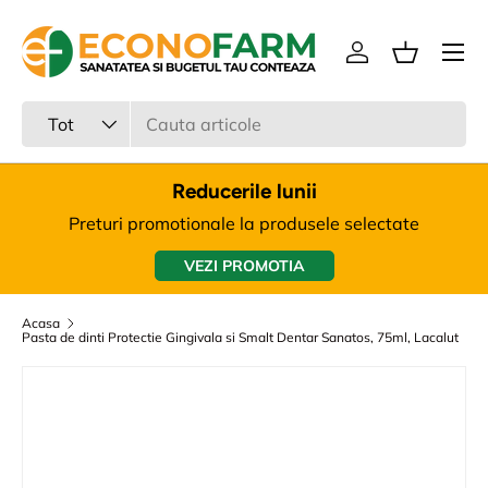
Meniu
Sari la continut
Intra in cont
Cos
Cauta
Tipul produsului
Tot
Reducerile lunii
Preturi promotionale la produsele selectate
VEZI PROMOTIA
Acasa
Pasta de dinti Protectie Gingivala si Smalt Dentar Sanatos, 75ml, Lacalut