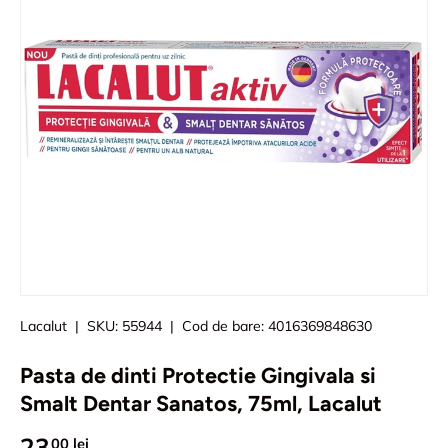
Lacalut
|
SKU:
55944
|
Cod de bare:
4016369848630
Pasta de dinti Protectie Gingivala si
Smalt Dentar Sanatos, 75ml, Lacalut
23
00 lei