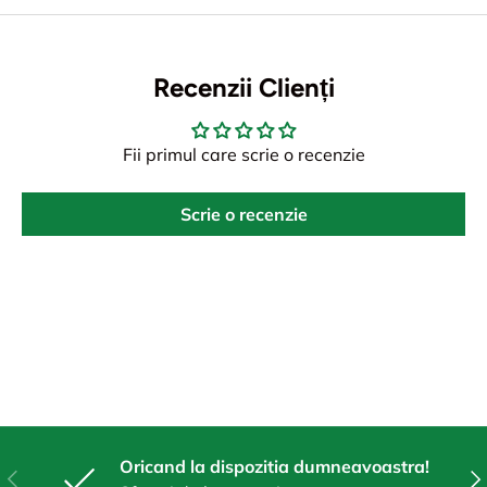
Recenzii Clienți
Fii primul care scrie o recenzie
Scrie o recenzie
Oricand la dispozitia dumneavoastra!
Anterior
Urm