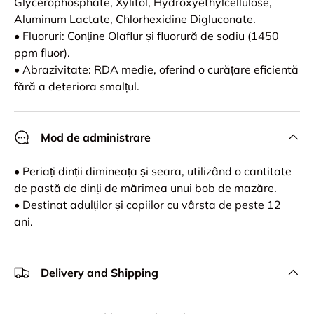
Glycerophosphate, Xylitol, Hydroxyethylcellulose,
Aluminum Lactate, Chlorhexidine Digluconate.
• Fluoruri: Conține Olaflur și fluorură de sodiu (1450
ppm fluor).
• Abrazivitate: RDA medie, oferind o curățare eficientă
fără a deteriora smalțul.
Mod de administrare
• Periați dinții dimineața și seara, utilizând o cantitate
de pastă de dinți de mărimea unui bob de mazăre.
• Destinat adulților și copiilor cu vârsta de peste 12
ani.
Delivery and Shipping