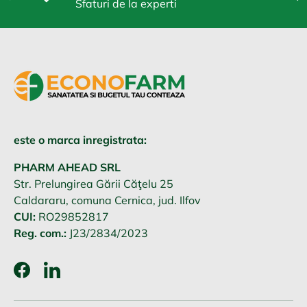
Sfaturi de la experti
este o marca inregistrata:
PHARM AHEAD SRL
Str. Prelungirea Gării Căţelu 25
Caldararu, comuna Cernica, jud. Ilfov
CUI:
RO29852817
Reg. com.:
J23/2834/2023
Facebook
LinkedIn