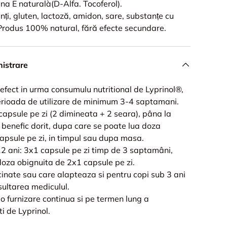
na E naturalà(D-Alfa. Tocoferol).
ți, gluten, lactoză, amidon, sare, substanțe cu
 Produs 100% natural, fără efecte secundare.
istrare
 efect in urma consumulu nutritional de Lyprinol®,
rioada de utilizare de minimum 3-4 saptamani.
capsule pe zi (2 dimineata + 2 seara), pâna la
i benefic dorit, dupa care se poate lua doza
apsule pe zi, in timpul sau dupa masa.
12 ani: 3x1 capsule pe zi timp de 3 saptamâni,
doza obignuita de 2x1 capsule pe zi.
cinate sau care alapteaza si pentru copi sub 3 ani
ultarea mediculul.
 furnizare continua si pe termen lung a
ti de Lyprinol.