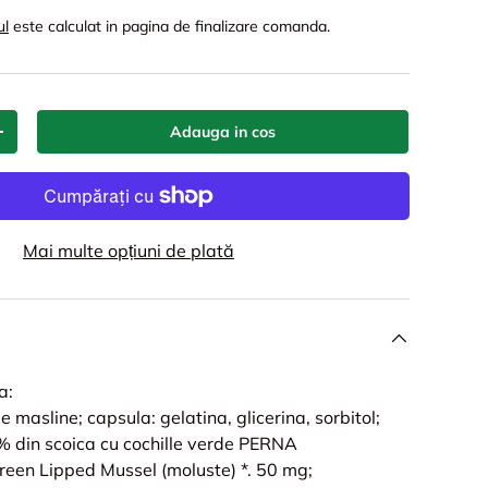
ul
este calculat in pagina de finalizare comanda.
Adauga in cos
+
Mai multe opțiuni de plată
a:
de masline; capsula: gelatina, glicerina, sorbitol;
% din scoica cu cochille verde PERNA
en Lipped Mussel (moluste) *. 50 mg;