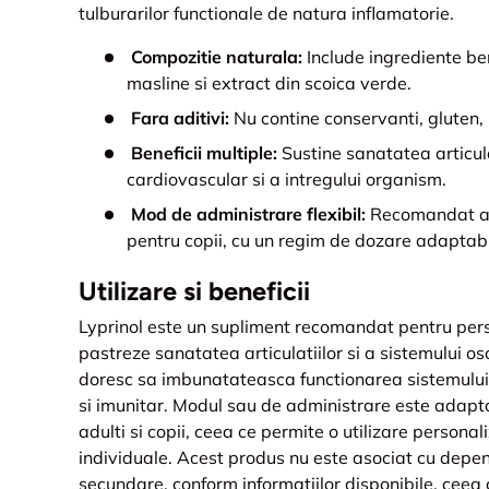
tulburarilor functionale de natura inflamatorie.
Compozitie naturala:
Include ingrediente be
masline si extract din scoica verde.
Fara aditivi:
Nu contine conservanti, gluten,
Beneficii multiple:
Sustine sanatatea articula
cardiovascular si a intregului organism.
Mod de administrare flexibil:
Recomandat ata
pentru copii, cu un regim de dozare adaptabi
Utilizare si beneficii
Lyprinol este un supliment recomandat pentru pers
pastreze sanatatea articulatiilor si a sistemului os
doresc sa imbunatateasca functionarea sistemului 
si imunitar. Modul sau de administrare este adaptabi
adulti si copii, ceea ce permite o utilizare personal
individuale. Acest produs nu este asociat cu depe
secundare, conform informatiilor disponibile, ceea c