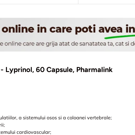
ii - Lyprinol, 60 Capsule, Pharmalink
latiilor, a sistemului osos si a coloanei vertebrale;
ii;
temului cardiovascular;