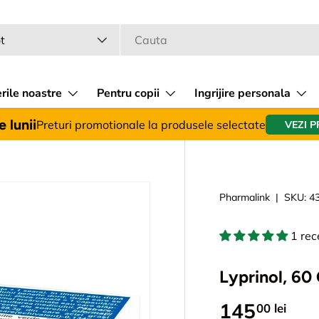
a
 produsului
t
rile noastre
Pentru copii
Ingrijire personala
 lunii
Preturi promotionale la produsele selectate
VEZI 
Pharmalink
|
SKU:
4
1 rec
Lyprinol, 60
145
00 lei