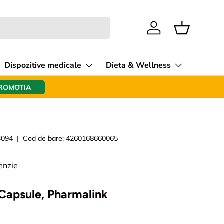
Intra in cont
Cos
Dispozitive medicale
Dieta & Wellness
PROMOTIA
3094
|
Cod de bare:
4260168660065
enzie
 Capsule, Pharmalink