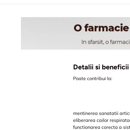
Detalii si benefic
Poate contribui la:
mentinerea sanatatii articu
eliberarea cailor respirator
functionarea corecta a sis