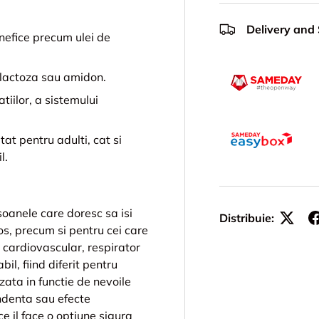
Delivery and
nefice precum ulei de
 lactoza sau amidon.
tiilor, a sistemului
t pentru adulti, cat si
l.
oanele care doresc sa isi
Distribuie:
os, precum si pentru cei care
cardiovascular, respirator
l, fiind diferit pentru
izata in functie de nevoile
ndenta sau efecte
e il face o optiune sigura