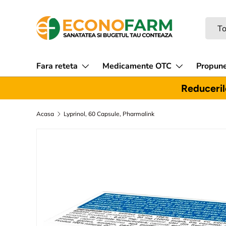
Sari la continut
Caut
Tipul
To
Fara reteta
Medicamente OTC
Propune
Reducerile
Acasa
Lyprinol, 60 Capsule, Pharmalink