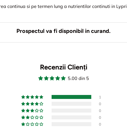
 continua si pe termen lung a nutrientilor continuti in Lypri
Prospectul va fi disponibil in curand.
Recenzii Clienți
5.00 din 5
1
0
0
0
0