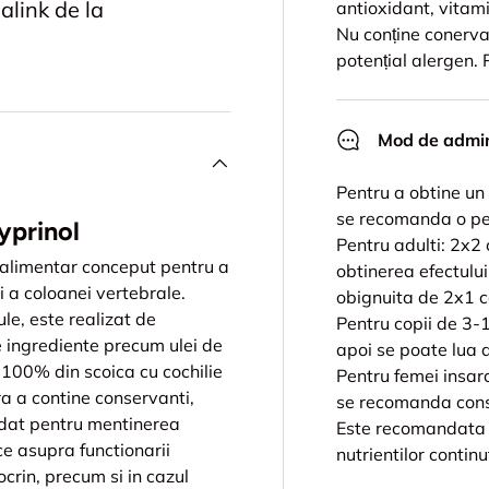
alink de la
antioxidant, vitami
Nu conține conervan
potențial alergen.
Mod de admin
Pentru a obtine un
se recomanda o pe
yprinol
Pentru adulti: 2x2 
 alimentar conceput pentru a
obtinerea efectulu
i a coloanei vertebrale.
obignuita de 2x1 c
le, este realizat de
Pentru copii de 3-
 ingrediente precum ulei de
apoi se poate lua 
s 100% din scoica cu cochilie
Pentru femei insar
ra a contine conservanti,
se recomanda cons
ndat pentru mentinerea
Este recomandata o
ce asupra functionarii
nutrientilor continu
ocrin, precum si in cazul