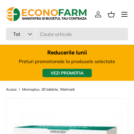
Meniu
Sari la continut
Intra in cont
Cos
Cauta
Tipul produsului
Tot
Reducerile lunii
Preturi promotionale la produsele selectate
VEZI PROMOTIA
Acasa
Memoplus, 30 tablete, Walmark