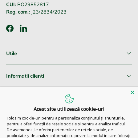
CUI:
RO29852817
Reg. com.:
J23/2834/2023
Facebook
LinkedIn
Utile
Informatii clienti
Newsletter
Acest site utilizează cookie-uri
Folosim cookie-uri pentru a personaliza conținutul și anunțurile,
pentru a oferi funcții de rețele sociale și pentru a analiza traficul.
© 2026
Pharm Ahead
.
De asemenea, le oferim partenerilor de rețele sociale, de
publicitate și de analize informații cu privire la modul în care folosiți