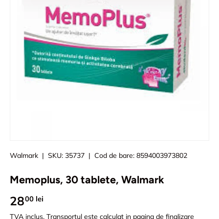
Walmark
|
SKU:
35737
|
Cod de bare:
8594003973802
Memoplus, 30 tablete, Walmark
28
00 lei
TVA inclus.
Transportul
este calculat in pagina de finalizare