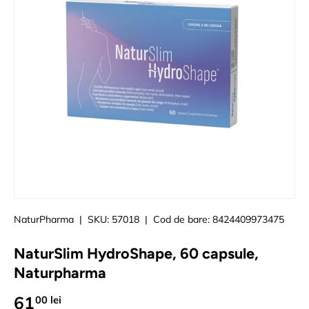
NaturPharma
|
SKU:
57018
|
Cod de bare:
8424409973475
NaturSlim HydroShape, 60 capsule,
Naturpharma
61
00 lei