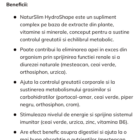
Beneficii:
NaturSlim HydroShape este un supliment
complex pe baza de extracte din plante,
vitamine si minerale, conceput pentru a sustine
controlul greutatii si echilibrul metabolic.
Poate contribui la eliminarea apei in exces din
organism prin sprijinirea functiei renale si a
diurezei naturale (mesteacan, ceai verde,
orthosiphon, urzica).
Ajuta la controlul greutatii corporale si la
sustinerea metabolismului grasimilor si
carbohidratilor (portocal-amar, ceai verde, piper
negru, orthosiphon, crom).
Stimuleaza nivelul de energie si sprijina sistemul
imunitar (ceai verde, urzica, zinc, vitamina B6).
Are efect benefic asupra digestiei si ajuta la o
mai buna absorbtie a nutrientilor (mesteacan,