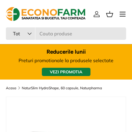
Meniu
Sari la continut
Intra in cont
Cos
Cauta
Tipul produsului
Tot
Reducerile lunii
Preturi promotionale la produsele selectate
VEZI PROMOTIA
Acasa
NaturSlim HydroShape, 60 capsule, Naturpharma