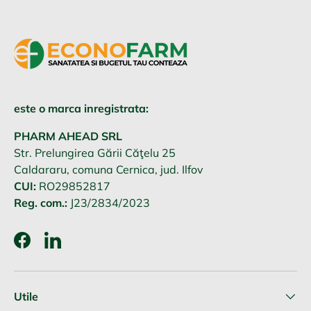
este o marca inregistrata:
PHARM AHEAD SRL
Str. Prelungirea Gării Căţelu 25
Caldararu, comuna Cernica, jud. Ilfov
CUI:
RO29852817
Reg. com.:
J23/2834/2023
Facebook
LinkedIn
Utile