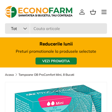
Meniu
Sari la continut
Intra in cont
Cos
Cauta
Tipul produsului
Tot
Reducerile lunii
Preturi promotionale la produsele selectate
VEZI PROMOTIA
Acasa
Tampoane OB ProComfort Mini, 8 Bucati