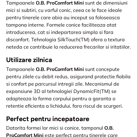
Tampoanele
O.B. ProComfort Mini
sunt de dimensiuni
mici si subtiri, cu varful conic, ceea ce le face ideale
pentru tinerele care abia au inceput sa foloseasca
tampona interne. Formele conice faciliteaza atat
introducerea, cat si indepartarea simpla si fara
disconfort. Tehnologia SilkTouch(TM) ofera o textura
neteda ce contribuie la reducerea frecarilor si iritatiilor.
Utilizare zilnica
Tampoanele
O.B. ProComfort Mini
sunt concepute
pentru zilele cu debit redus, asigurand protectie fiabila
si confort pe parcursul intregii zile. Mecanismul de
expansiune 3D al tehnologiei DynamicFit(TM) se
adapteaza la forma corpului pentru a garanta o
retentie eficienta a lichidului, fara riscul de scurgeri.
Perfect pentru incepatoare
Datorita formei lor mici si conice, tamponul
O.B.
ProComfort Mini
este perfect pentru tinerele care