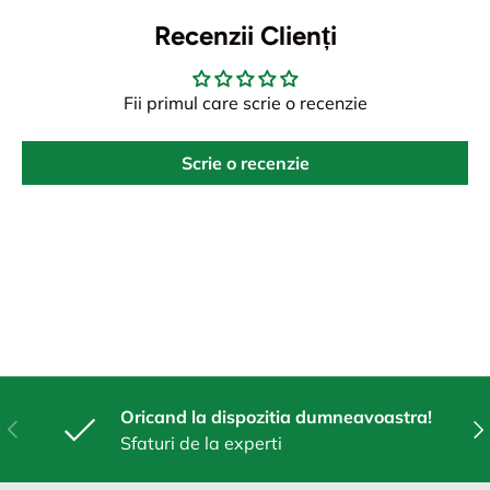
Recenzii Clienți
Fii primul care scrie o recenzie
Scrie o recenzie
Oricand la dispozitia dumneavoastra!
Anterior
Urm
Sfaturi de la experti