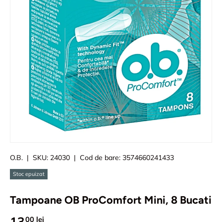
O.B.
|
SKU:
24030
|
Cod de bare:
3574660241433
Stoc epuizat
Tampoane OB ProComfort Mini, 8 Bucati
13
00 lei