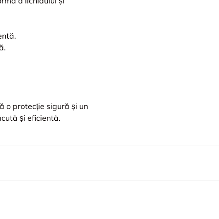
rmă a lichidului și
entă.
ă.
o protecție sigură și un
ută și eficientă.