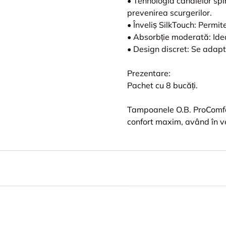
• Tehnologia canalelor spir
prevenirea scurgerilor.
• Înveliș SilkTouch: Permit
• Absorbție moderată: Ideal
• Design discret: Se adapte
Prezentare:
Pachet cu 8 bucăți.
Tampoanele O.B. ProComfor
confort maxim, având în ve