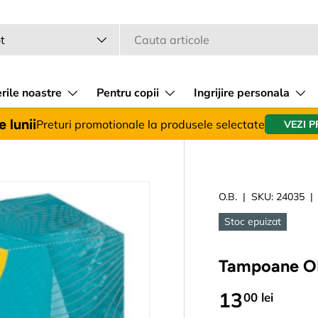
a
 produsului
t
rile noastre
Pentru copii
Ingrijire personala
 lunii
Preturi promotionale la produsele selectate
VEZI 
O.B.
|
SKU:
24035
Stoc epuizat
Tampoane OB
13
00 lei