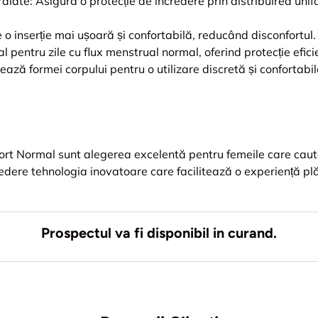
alate: Asigură o protecție de încredere prin distribuirea unifo
e o inserție mai ușoară și confortabilă, reducând disconfortul.
 pentru zile cu flux menstrual normal, oferind protecție efici
ază formei corpului pentru o utilizare discretă și confortabil
t Normal sunt alegerea excelentă pentru femeile care caută 
dere tehnologia inovatoare care facilitează o experiență plăc
Prospectul va fi disponibil in curand.