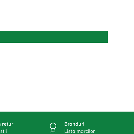
 retur
Branduri
stii
Lista marcilor