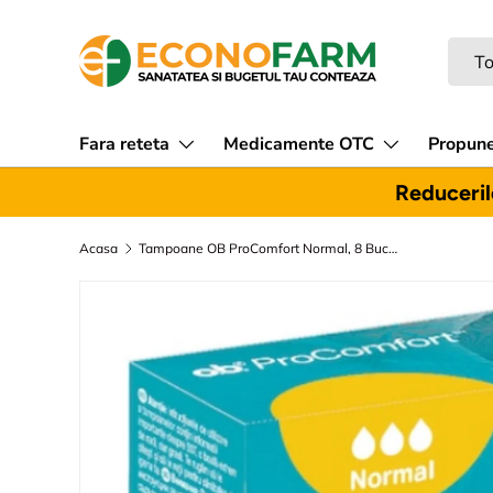
Sari la continut
Caut
Tipul
To
Fara reteta
Medicamente OTC
Propune
Reducerile
Acasa
Tampoane OB ProComfort Normal, 8 Bucati