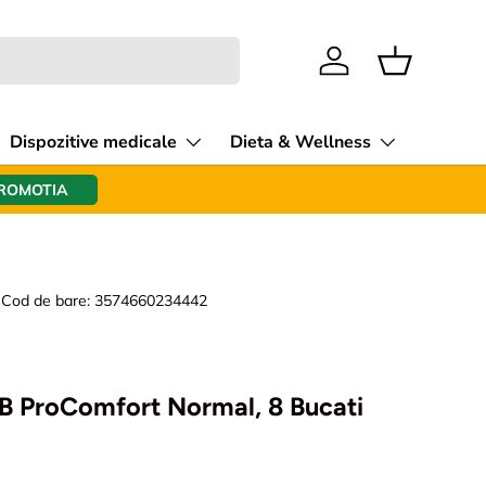
Intra in cont
Cos
Dispozitive medicale
Dieta & Wellness
PROMOTIA
|
Cod de bare:
3574660234442
 ProComfort Normal, 8 Bucati