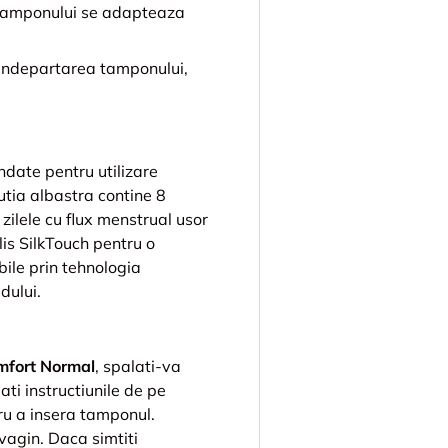
tamponului se adapteaza
indepartarea tamponului,
date pentru utilizare
Cutia albastra contine 8
zilele cu flux menstrual usor
is SilkTouch pentru o
bile prin tehnologia
dului.
mfort Normal
, spalati-va
ti instructiunile de pe
ru a insera tamponul.
vagin. Daca simtiti