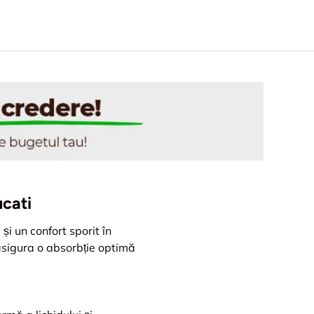
ucati
i un confort sporit în
asigura o absorbție optimă