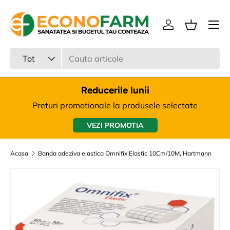
Meniu
Sari la continut
Intra in cont
Cos
Cauta
Tipul produsului
Tot
Reducerile lunii
Preturi promotionale la produsele selectate
VEZI PROMOTIA
Acasa
Banda adeziva elastica Omnifix Elastic 10Cm/10M, Hartmann