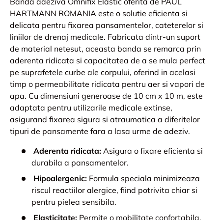
Banda adeziva Omnifix Elastic oferita de PAUL
HARTMANN ROMANIA este o solutie eficienta si
delicata pentru fixarea pansamentelor, cateterelor si
liniilor de drenaj medicale. Fabricata dintr-un suport
de material netesut, aceasta banda se remarca prin
aderenta ridicata si capacitatea de a se mula perfect
pe suprafetele curbe ale corpului, oferind in acelasi
timp o permeabilitate ridicata pentru aer si vapori de
apa. Cu dimensiuni generoase de 10 cm x 10 m, este
adaptata pentru utilizarile medicale extinse,
asigurand fixarea sigura si atraumatica a diferitelor
tipuri de pansamente fara a lasa urme de adeziv.
Aderenta ridicata:
Asigura o fixare eficienta si
durabila a pansamentelor.
Hipoalergenic:
Formula speciala minimizeaza
riscul reactiilor alergice, fiind potrivita chiar si
pentru pielea sensibila.
Elasticitate:
Permite o mobilitate confortabila,