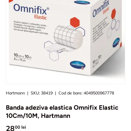
Hartmann
|
SKU:
38419
|
Cod de bare:
4049500967778
Banda adeziva elastica Omnifix Elastic
10Cm/10M, Hartmann
28
00 lei