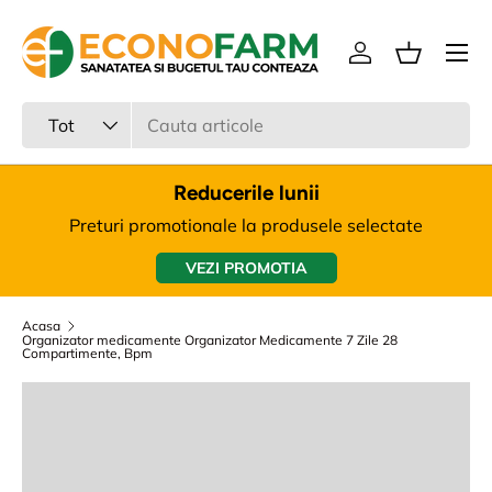
Meniu
Sari la continut
Intra in cont
Cos
Cauta
Tipul produsului
Tot
Reducerile lunii
Preturi promotionale la produsele selectate
VEZI PROMOTIA
Acasa
Organizator medicamente Organizator Medicamente 7 Zile 28
Compartimente, Bpm