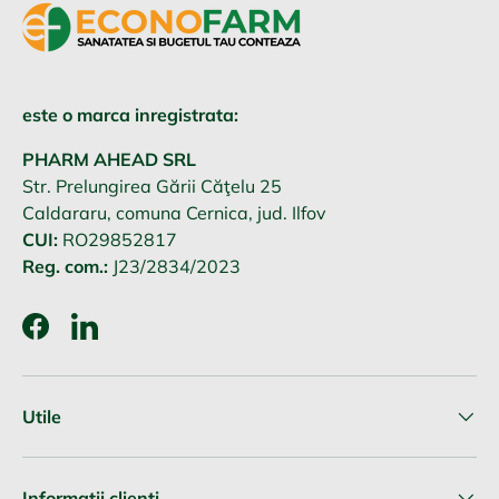
este o marca inregistrata:
PHARM AHEAD SRL
Str. Prelungirea Gării Căţelu 25
Caldararu, comuna Cernica, jud. Ilfov
CUI:
RO29852817
Reg. com.:
J23/2834/2023
Facebook
LinkedIn
Utile
Informatii clienti