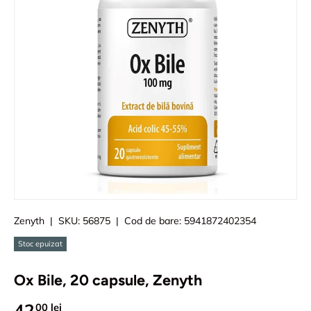
Zenyth
|
SKU:
56875
|
Cod de bare:
5941872402354
Stoc epuizat
Ox Bile, 20 capsule, Zenyth
42
00 lei