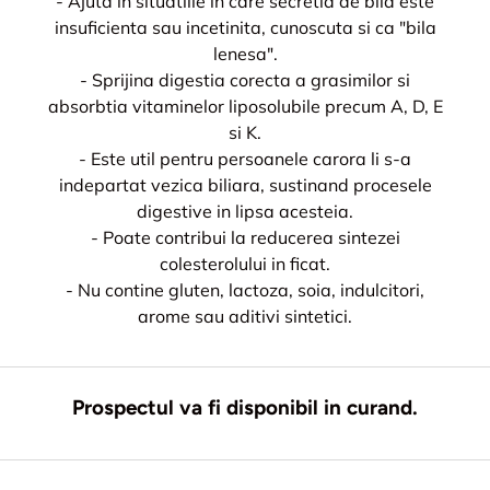
- Ajuta in situatiile in care secretia de bila este
insuficienta sau incetinita, cunoscuta si ca "bila
lenesa".
- Sprijina digestia corecta a grasimilor si
absorbtia vitaminelor liposolubile precum A, D, E
si K.
- Este util pentru persoanele carora li s-a
indepartat vezica biliara, sustinand procesele
digestive in lipsa acesteia.
- Poate contribui la reducerea sintezei
colesterolului in ficat.
- Nu contine gluten, lactoza, soia, indulcitori,
arome sau aditivi sintetici.
Prospectul va fi disponibil in curand.