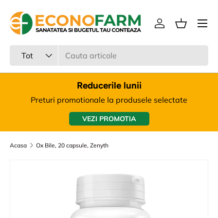
Meniu
Sari la continut
Intra in cont
Cos
Cauta
Tipul produsului
Tot
Reducerile lunii
Preturi promotionale la produsele selectate
VEZI PROMOTIA
Acasa
Ox Bile, 20 capsule, Zenyth