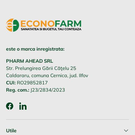
este o marca inregistrata:
PHARM AHEAD SRL
Str. Prelungirea Gării Căţelu 25
Caldararu, comuna Cernica, jud. Ilfov
CUI:
RO29852817
Reg. com.:
J23/2834/2023
Facebook
LinkedIn
Utile