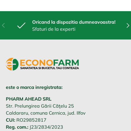
Oricand la dispozitia dumneavoastra!
Anterior
Urm
Sfaturi de la experti
este o marca inregistrata:
PHARM AHEAD SRL
Str. Prelungirea Gării Căţelu 25
Caldararu, comuna Cernica, jud. Ilfov
CUI:
RO29852817
Reg. com.:
J23/2834/2023