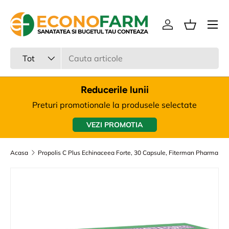
Meniu
Sari la continut
Intra in cont
Cos
Cauta
Tipul produsului
Tot
Reducerile lunii
Preturi promotionale la produsele selectate
VEZI PROMOTIA
Acasa
Propolis C Plus Echinaceea Forte, 30 Capsule, Fiterman Pharma