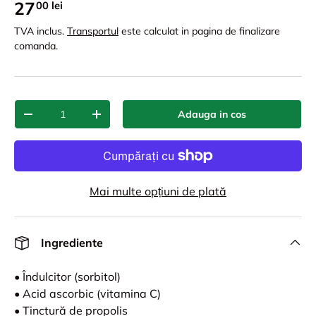
27
00 lei
TVA inclus.
Transportul
este calculat in pagina de finalizare
comanda.
Cant.
Adauga in cos
-
+
Mai multe opțiuni de plată
Ingrediente
• Îndulcitor (sorbitol)
• Acid ascorbic (vitamina C)
• Tinctură de propolis