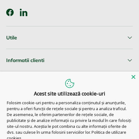
Facebook
LinkedIn
Utile
Informatii clienti
Newsletter
Acest site utilizează cookie-uri
Folosim cookie-uri pentru a personaliza conținutul și anunțurile,
pentru a oferi funcții de rețele sociale și pentru a analiza traficul.
© 2026
Pharm Ahead
.
De asemenea, le oferim partenerilor de rețele sociale, de
publicitate și de analize informații cu privire la modul în care folosiți
site-ul nostru. Aceștia le pot combina cu alte informații oferite de
dvs. sau culese în urma folosirii serviciilor lor.
Politica de utilizare
cookies