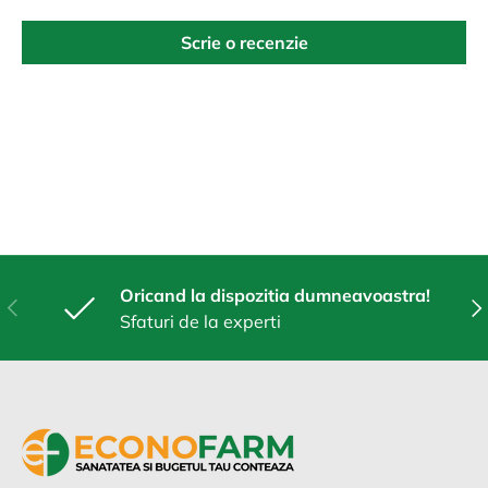
Scrie o recenzie
Oricand la dispozitia dumneavoastra!
Anterior
Urm
Sfaturi de la experti