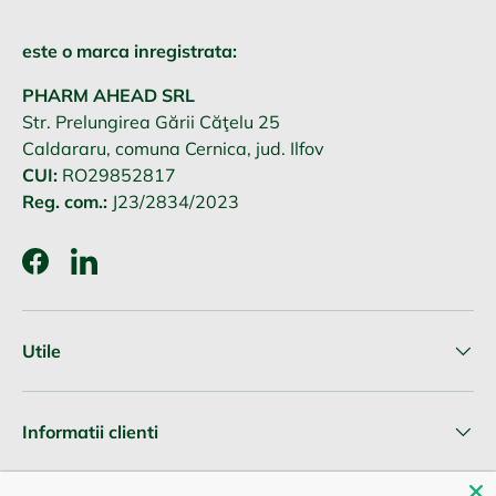
este o marca inregistrata:
PHARM AHEAD SRL
Str. Prelungirea Gării Căţelu 25
Caldararu, comuna Cernica, jud. Ilfov
CUI:
RO29852817
Reg. com.:
J23/2834/2023
Facebook
LinkedIn
Utile
Informatii clienti