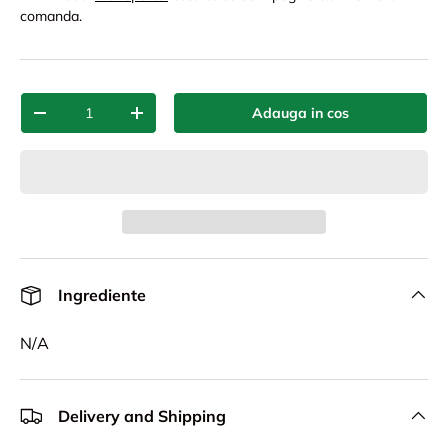
comanda.
Cant.
Adauga in cos
-
+
Ingrediente
N/A
Delivery and Shipping