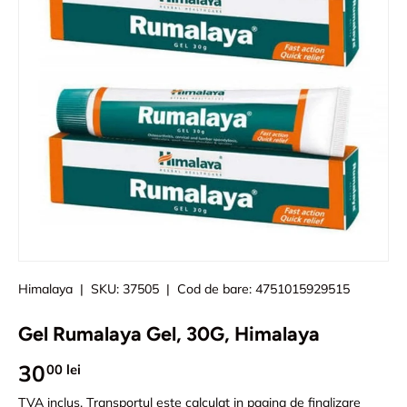
Himalaya
|
SKU:
37505
|
Cod de bare:
4751015929515
Gel Rumalaya Gel, 30G, Himalaya
30
00 lei
TVA inclus.
Transportul
este calculat in pagina de finalizare