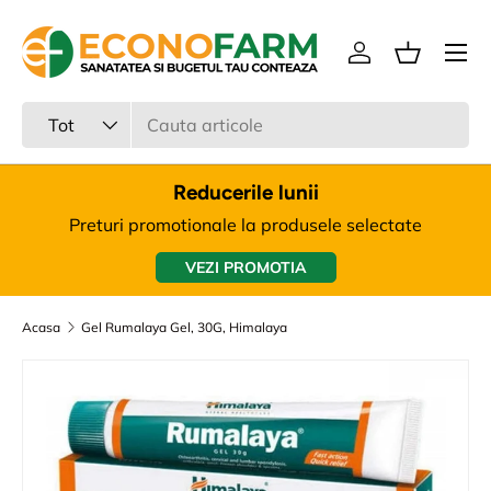
Meniu
Sari la continut
Intra in cont
Cos
Cauta
Tipul produsului
Tot
Reducerile lunii
Preturi promotionale la produsele selectate
VEZI PROMOTIA
Acasa
Gel Rumalaya Gel, 30G, Himalaya