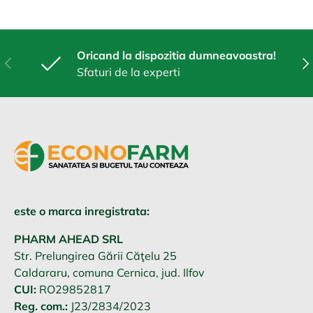
Oricand la dispozitia dumneavoastra!
Anterior
Urm
Sfaturi de la experti
este o marca inregistrata:
PHARM AHEAD SRL
Str. Prelungirea Gării Căţelu 25
Caldararu, comuna Cernica, jud. Ilfov
CUI:
RO29852817
Reg. com.:
J23/2834/2023