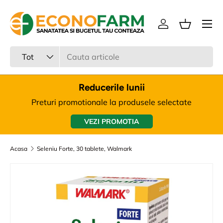
Meniu
Sari la continut
Intra in cont
Cos
Cauta
Tipul produsului
Tot
Reducerile lunii
Preturi promotionale la produsele selectate
VEZI PROMOTIA
Acasa
Seleniu Forte, 30 tablete, Walmark