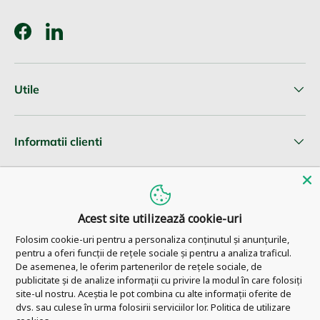
Facebook
LinkedIn
Utile
Informatii clienti
Newsletter
Acest site utilizează cookie-uri
Folosim cookie-uri pentru a personaliza conținutul și anunțurile,
pentru a oferi funcții de rețele sociale și pentru a analiza traficul.
© 2026
Pharm Ahead
.
De asemenea, le oferim partenerilor de rețele sociale, de
publicitate și de analize informații cu privire la modul în care folosiți
site-ul nostru. Aceștia le pot combina cu alte informații oferite de
dvs. sau culese în urma folosirii serviciilor lor.
Politica de utilizare