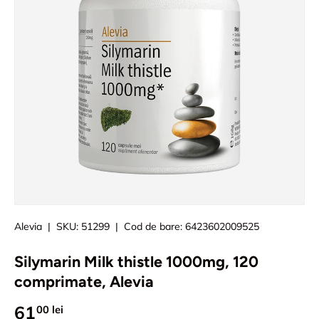
Alevia
|
SKU:
51299
|
Cod de bare:
6423602009525
Silymarin Milk thistle 1000mg, 120
comprimate, Alevia
61
00 lei