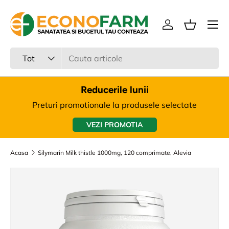
Meniu
Sari la continut
Intra in cont
Cos
Cauta
Tipul produsului
Tot
Reducerile lunii
Preturi promotionale la produsele selectate
VEZI PROMOTIA
Acasa
Silymarin Milk thistle 1000mg, 120 comprimate, Alevia