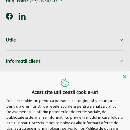
Reg. com.:
J23/2834/2023
Facebook
LinkedIn
Utile
Informatii clienti
Newsletter
Acest site utilizează cookie-uri
Folosim cookie-uri pentru a personaliza conținutul și anunțurile,
pentru a oferi funcții de rețele sociale și pentru a analiza traficul.
© 2026
Pharm Ahead
.
De asemenea, le oferim partenerilor de rețele sociale, de
publicitate și de analize informații cu privire la modul în care folosiți
site-ul nostru. Aceștia le pot combina cu alte informații oferite de
dvs. sau culese în urma folosirii serviciilor lor.
Politica de utilizare