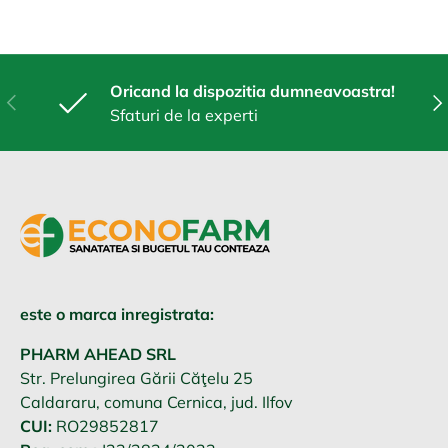
Oricand la dispozitia dumneavoastra!
Anterior
Urm
Sfaturi de la experti
este o marca inregistrata:
PHARM AHEAD SRL
Str. Prelungirea Gării Căţelu 25
Caldararu, comuna Cernica, jud. Ilfov
CUI:
RO29852817