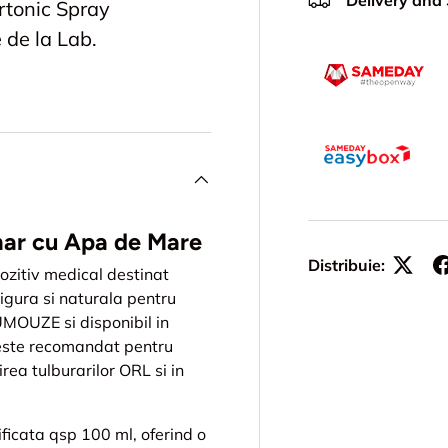
Delivery and
rtonic Spray
de la Lab.
mar cu Apa de Mare
Distribuie:
ozitiv medical destinat
e sigura si naturala pentru
UMOUZE si disponibil in
 este recomandat pentru
irea tulburarilor ORL si in
icata qsp 100 ml, oferind o