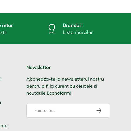
 retur
Branduri
stii
Lista marcilor
Newsletter
i
Aboneaza-te la newsletterul nostru
pentru a fi la curent cu ofertele si
noutatile Econofarm!
a
Email
Aboneaza-te
ruri