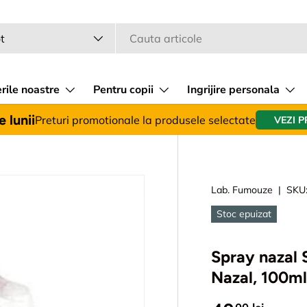
a
 produsului
t
rile noastre
Pentru copii
Ingrijire personala
 lunii
Preturi promotionale la produsele selectate
VEZI 
Lab. Fumouze
|
SKU
Stoc epuizat
Spray nazal 
Nazal, 100ml