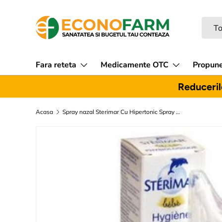
Sari la continut
Caut
Tipul
To
Fara reteta
Medicamente OTC
Propune
Reducerile
Acasa
Spray nazal Sterimar Cu Hipertonic Spray Nazal, 100ml, Lab. Fumouze