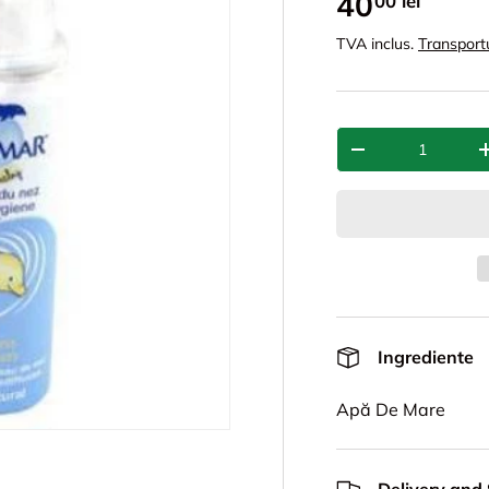
40
00 lei
TVA inclus.
Transport
Cant.
-
Ingrediente
Apă De Mare