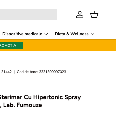
Intra in cont
Cos
Dispozitive medicale
Dieta & Wellness
PROMOTIA
:
31442
|
Cod de bare:
3331300097023
Sterimar Cu Hipertonic Spray
, Lab. Fumouze