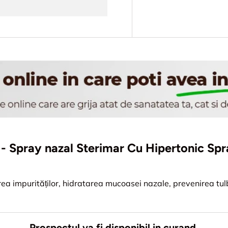
ii - Spray nazal Sterimar Cu Hipertonic Sp
rea impurităților, hidratarea mucoasei nazale, prevenirea tul
Prospectul va fi disponibil in curand.