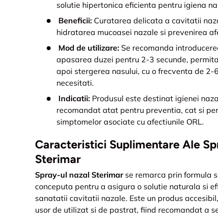
solutie hipertonica eficienta pentru igiena na
Beneficii:
Curatarea delicata a cavitatii naza
hidratarea mucoasei nazale si prevenirea afe
Mod de utilizare:
Se recomanda introducerea 
apasarea duzei pentru 2-3 secunde, permitan
apoi stergerea nasului, cu o frecventa de 2-6 o
necesitati.
Indicatii:
Produsul este destinat igienei nazal
recomandat atat pentru preventia, cat si pe
simptomelor asociate cu afectiunile ORL.
Caracteristici Suplimentare Ale Sp
Sterimar
Spray-ul nazal Sterimar
se remarca prin formula 
conceputa pentru a asigura o solutie naturala si e
sanatatii cavitatii nazale. Este un produs accesibi
usor de utilizat si de pastrat, fiind recomandat a 