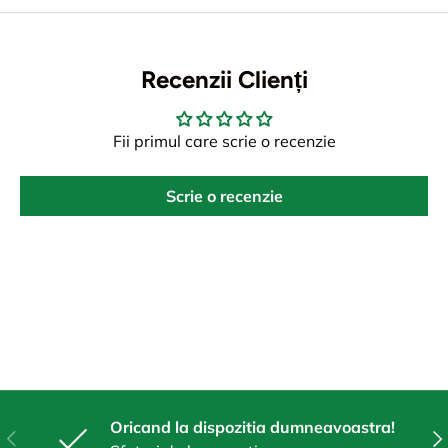
Recenzii Clienți
Fii primul care scrie o recenzie
Scrie o recenzie
Oricand la dispozitia dumneavoastra!
Anterior
Urm