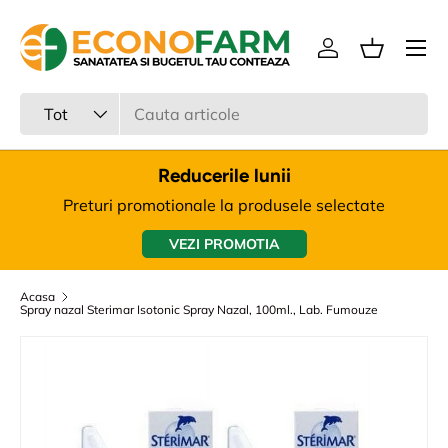
Meniu
Sari la continut
Intra in cont
Cos
Cauta
Tipul produsului
Tot
Reducerile lunii
Preturi promotionale la produsele selectate
VEZI PROMOTIA
Acasa
Spray nazal Sterimar Isotonic Spray Nazal, 100ml., Lab. Fumouze