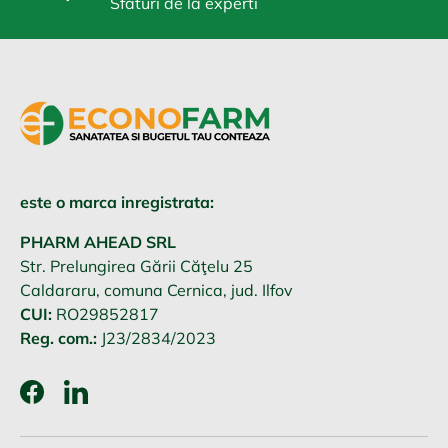
Sfaturi de la experti
este o marca inregistrata:
PHARM AHEAD SRL
Str. Prelungirea Gării Căţelu 25
Caldararu, comuna Cernica, jud. Ilfov
CUI:
RO29852817
Reg. com.:
J23/2834/2023
Facebook
LinkedIn