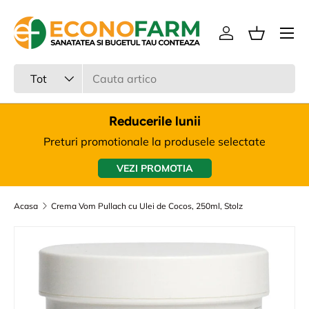
Meniu
Sari la continut
Intra in cont
Cos
Cauta
Tipul produsului
Tot
Reducerile lunii
Preturi promotionale la produsele selectate
VEZI PROMOTIA
Acasa
Crema Vom Pullach cu Ulei de Cocos, 250ml, Stolz