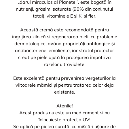
„darul miraculos al Planetei”, este bogată în
nutrienți, grăsimi saturate (90% din conținutul
total), vitaminele E și K, și fier.
Această cremă este recomandată pentru
îngrijirea zilnică și regenerarea pielii cu probleme
dermatologice, având proprietăți antifungice și
antibacteriene, emoliente, iar stratul protector
creat pe piele ajută la protejarea împotriva
razelor ultraviolete.
Este excelentă pentru prevenirea vergeturilor la
viitoarele mămici și pentru tratarea celor deja
existente.
Atenție!
Acest produs nu este un medicament și nu
înlocuiește protecția UV!
Se aplică pe pielea curată, cu mișcări ușoare de