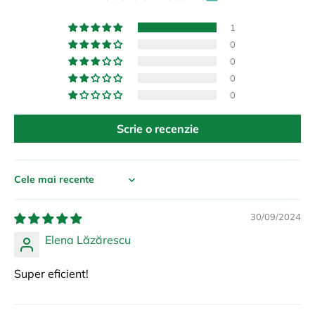
1
0
0
0
0
Scrie o recenzie
Sort by
30/09/2024
Elena Lăzărescu
Super eficient!