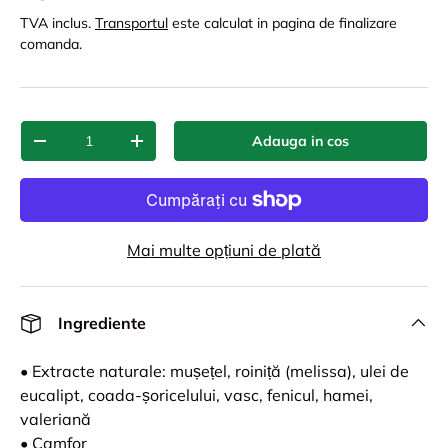
TVA inclus.
Transportul
este calculat in pagina de finalizare
comanda.
Cant.
Adauga in cos
-
+
Mai multe opțiuni de plată
Ingrediente
• Extracte naturale: mușețel, roiniță (melissa), ulei de
eucalipt, coada-șoricelului, vasc, fenicul, hamei,
valeriană
• Camfor