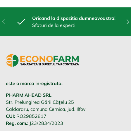
Oricand la dispozitia dumneavoastra!
Anterior
Urm
Sfaturi de la experti
este o marca inregistrata:
PHARM AHEAD SRL
Str. Prelungirea Gării Căţelu 25
Caldararu, comuna Cernica, jud. Ilfov
CUI:
RO29852817
Reg. com.:
J23/2834/2023