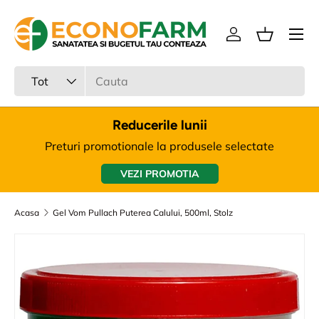
Meniu
Sari la continut
Intra in cont
Cos
Cauta
Tipul produsului
Tot
Reducerile lunii
Preturi promotionale la produsele selectate
VEZI PROMOTIA
Acasa
Gel Vom Pullach Puterea Calului, 500ml, Stolz