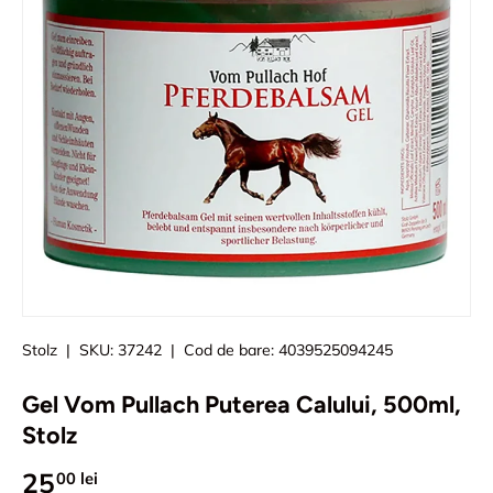
Stolz
|
SKU:
37242
|
Cod de bare:
4039525094245
Gel Vom Pullach Puterea Calului, 500ml,
Stolz
25
00 lei