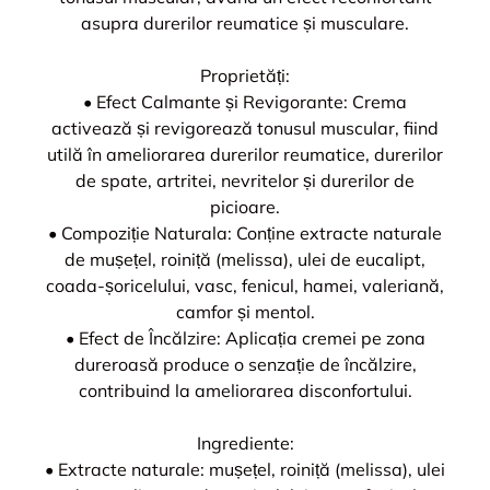
asupra durerilor reumatice și musculare.
Proprietăți:
• Efect Calmante și Revigorante: Crema
activează și revigorează tonusul muscular, fiind
utilă în ameliorarea durerilor reumatice, durerilor
de spate, artritei, nevritelor și durerilor de
picioare.
• Compoziție Naturala: Conține extracte naturale
de mușețel, roiniță (melissa), ulei de eucalipt,
coada-șoricelului, vasc, fenicul, hamei, valeriană,
camfor și mentol.
• Efect de Încălzire: Aplicația cremei pe zona
dureroasă produce o senzație de încălzire,
contribuind la ameliorarea disconfortului.
Ingrediente:
• Extracte naturale: mușețel, roiniță (melissa), ulei