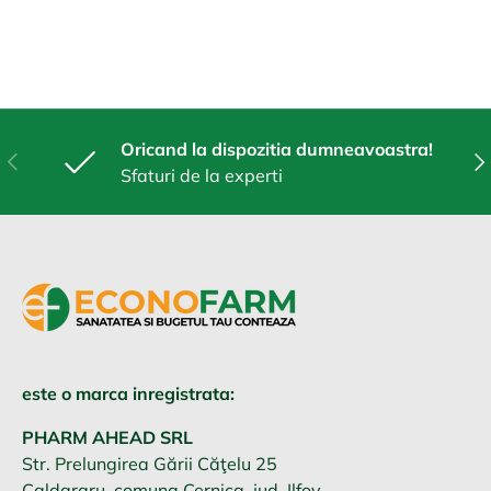
Oricand la dispozitia dumneavoastra!
Anterior
Urm
Sfaturi de la experti
este o marca inregistrata:
PHARM AHEAD SRL
Str. Prelungirea Gării Căţelu 25
Caldararu, comuna Cernica, jud. Ilfov