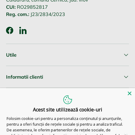
CUI:
RO29852817
Reg. com.:
J23/2834/2023
Facebook
LinkedIn
Utile
Informatii clienti
Newsletter
Acest site utilizează cookie-uri
Folosim cookie-uri pentru a personaliza conținutul și anunțurile,
pentru a oferi funcții de rețele sociale și pentru a analiza traficul.
© 2026
Pharm Ahead
.
De asemenea, le oferim partenerilor de rețele sociale, de