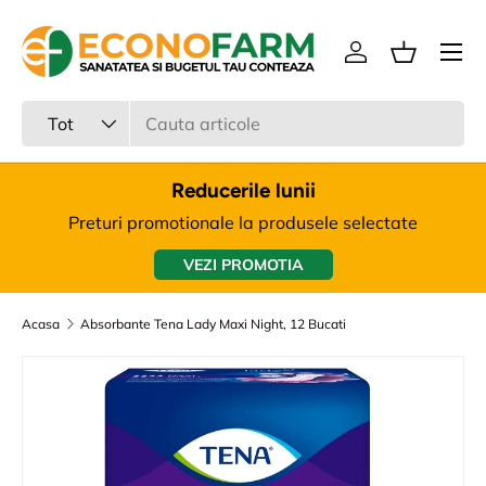
Meniu
Sari la continut
Intra in cont
Cos
Cauta
Tipul produsului
Tot
Reducerile lunii
Preturi promotionale la produsele selectate
VEZI PROMOTIA
Acasa
Absorbante Tena Lady Maxi Night, 12 Bucati