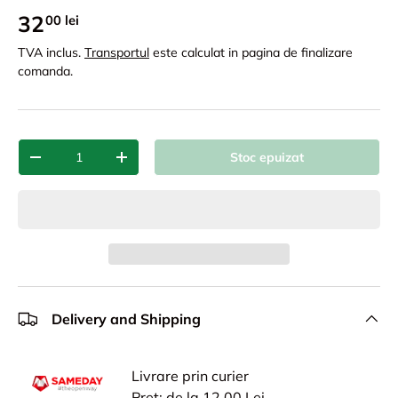
32
00 lei
TVA inclus.
Transportul
este calculat in pagina de finalizare
comanda.
Cant.
Stoc epuizat
-
+
Delivery and Shipping
Livrare prin curier
Pret: de la 12,00 Lei