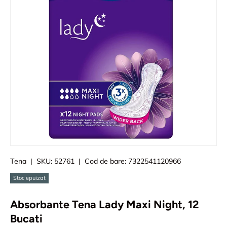
Tena
|
SKU:
52761
|
Cod de bare:
7322541120966
Stoc epuizat
Absorbante Tena Lady Maxi Night, 12
Bucati