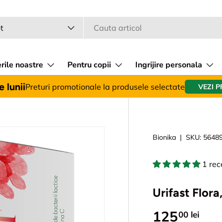
a
 produsului
t
rile noastre
Pentru copii
Ingrijire personala
 lunii
Preturi promotionale la produsele selectate
VEZI 
Bionika
|
SKU:
5648
1 rec
Urifast Flora,
125
00 lei