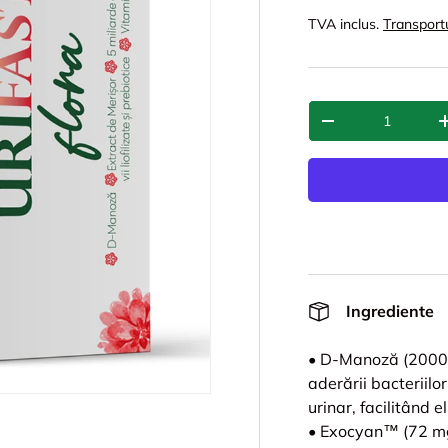
TVA inclus.
Transport
Cant.
-
Ingrediente
• D-Manoză (2000 m
aderării bacteriilor
urinar, facilitând e
• Exocyan™ (72 mg)