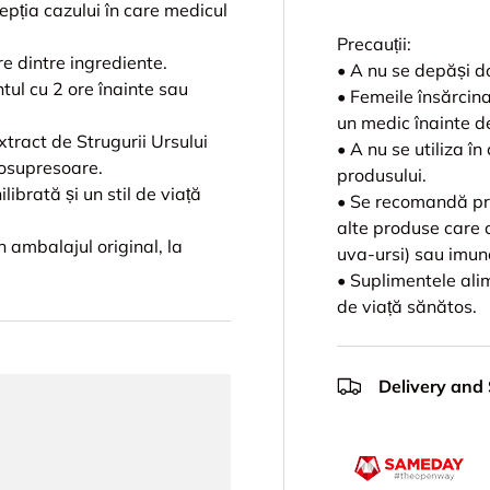
epția cazului în care medicul
Precauții:
re dintre ingrediente.
• A nu se depăși d
ntul cu 2 ore înainte sau
• Femeile însărcina
un medic înainte de
xtract de Strugurii Ursului
• A nu se utiliza în
osupresoare.
produsului.
ibrată și un stil de viață
• Se recomandă pru
alte produse care c
în ambalajul original, la
uva-ursi) sau imu
• Suplimentele alim
de viață sănătos.
Delivery and