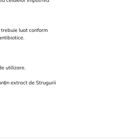
 trebuie luat conform
ntibiotice.
e utilizare.
nțin extract de Strugurii