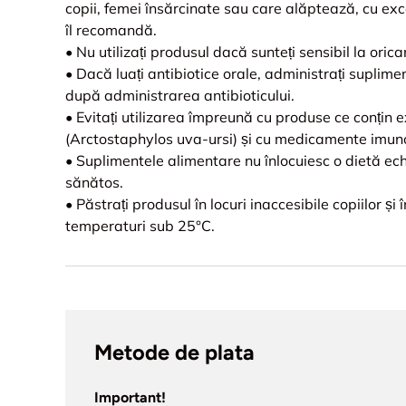
copii, femei însărcinate sau care alăptează, cu exc
îl recomandă.
•
Nu utilizați produsul dacă sunteți sensibil la orica
•
Dacă luați antibiotice orale, administrați suplime
după administrarea antibioticului.
•
Evitați utilizarea împreună cu produse ce conțin e
(Arctostaphylos uva-ursi) și cu medicamente imun
•
Suplimentele alimentare nu înlocuiesc o dietă echil
sănătos.
•
Păstrați produsul în locuri inaccesibile copiilor și 
temperaturi sub 25°C.
Metode de plata
Important!