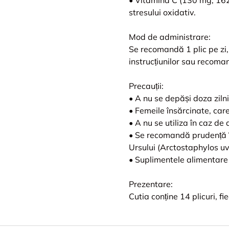
stresului oxidativ.
Mod de administrare:
Se recomandă 1 plic pe zi,
instrucțiunilor sau recoman
Precauții:
• A nu se depăși doza zil
• Femeile însărcinate, care
• A nu se utiliza în caz de 
• Se recomandă prudență în
Ursului (Arctostaphylos u
• Suplimentele alimentare n
Prezentare:
Cutia conține 14 plicuri, f