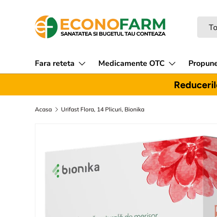
Sari la continut
Caut
Tipul
To
Fara reteta
Medicamente OTC
Propune
Reducerile
Acasa
Urifast Flora, 14 Plicuri, Bionika