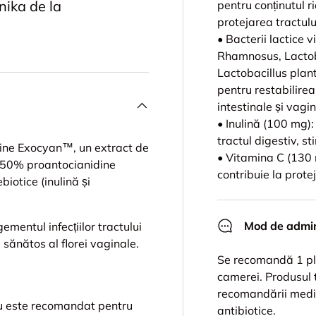
onika de la
pentru conținutul r
protejarea tractului
• Bacterii lactice v
Rhamnosus, Lactoba
Lactobacillus plan
pentru restabilirea
intestinale și vagin
• Inulină (100 mg):
tractul digestiv, s
nține Exocyan™, un extract de
• Vitamina C (130 
 50% proantocianidine
contribuie la prote
biotice (inulină și
Mod de admin
mentul infecțiilor tractului
 sănătos al florei vaginale.
Se recomandă 1 pli
camerei. Produsul t
recomandării medicu
 nu este recomandat pentru
antibiotice.