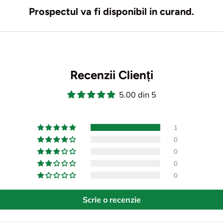
Prospectul va fi disponibil in curand.
Recenzii Clienți
5.00 din 5
1
0
0
0
0
Scrie o recenzie