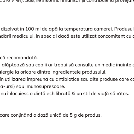
 dizolvat în 100 ml de apă la temperatura camerei. Produsul
dării medicului, în special dacă este utilizat concomitent cu a
nică recomandată.
 alăptează sau copiii ar trebui să consulte un medic înainte d
alergie la oricare dintre ingredientele produsului.
 utilizarea împreună cu antibiotice sau alte produse care co
va-ursi) sau imunosupresoare.
u înlocuiesc o dietă echilibrată și un stil de viață sănătos.
iecare conținând o doză unică de 5 g de produs.