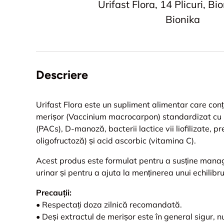
Urifast Flora, 14 Plicuri, Bi
Bionika
Descriere
Urifast Flora este un supliment alimentar care co
merișor (Vaccinium macrocarpon) standardizat cu
(PACs), D-manoză, bacterii lactice vii liofilizate, pre
oligofructoză) și acid ascorbic (vitamina C).
Acest produs este formulat pentru a susține manage
urinar și pentru a ajuta la menținerea unui echilibru
Precauții:
•
Respectați doza zilnică recomandată.
•
Deși extractul de merișor este în general sigur,