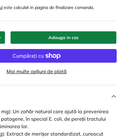
ul
este calculat in pagina de finalizare comanda.
Adauga in cos
+
Mai multe opțiuni de plată
g): Un zahăr natural care ajută la prevenirea
 patogene, în special E. coli, de pereții tractului
liminarea lor.
: Extract de merișor standardizat, cunoscut