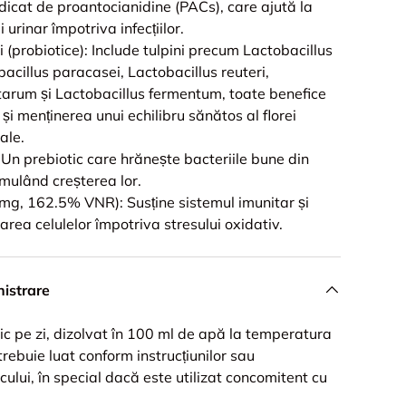
idicat de proantocianidine (PACs), care ajută la
 urinar împotriva infecțiilor.
ii (probiotice): Include tulpini precum Lactobacillus
cillus paracasei, Lactobacillus reuteri,
tarum și Lactobacillus fermentum, toate benefice
 și menținerea unui echilibru sănătos al florei
ale.
 Un prebiotic care hrănește bacteriile bune din
timulând creșterea lor.
mg, 162.5% VNR): Susține sistemul imunitar și
jarea celulelor împotriva stresului oxidativ.
istrare
c pe zi, dizolvat în 100 ml de apă la temperatura
rebuie luat conform instrucțiunilor sau
lui, în special dacă este utilizat concomitent cu