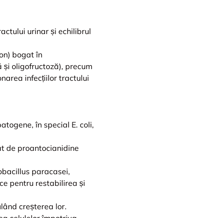
ctului urinar și echilibrul
on) bogat în
ă și oligofructoză), precum
area infecțiilor tractului
togene, în special E. coli,
at de proantocianidine
obacillus paracasei,
e pentru restabilirea și
ulând creșterea lor.
ea celulelor împotriva