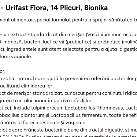
 - Urifast Flora, 14 Plicuri, Bionika
ment alimentar special formulat pentru a sprijini sănătatea tra
 un extract standardizat din merișor (Vaccinium macrocarp
manoză, bacterii lactice vii (probiotice) și prebiotice (inulin
c). Ingredientele sunt atent selectate pentru a ajuta la gestion
florei vaginale.
or:
ahăr natural care ajută la prevenirea aderării bacteriilor pa
facilitând eliminarea lor.
t de merișor standardizat, cunoscut pentru conținutul ridic
area tractului urinar împotriva infecțiilor.
biotice): Include tulpini precum Lactobacillus Rhamnosus, Lact
tobacillus plantarum și Lactobacillus fermentum, toate benefic
ănătos al florei intestinale și vaginale.
iotic care hrănește bacteriile bune din tractul digestiv, stim
5% VNR): Susține sistemul imunitar și contribuie la protejar