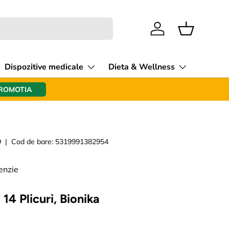
Intra in cont
Cos
Dispozitive medicale
Dieta & Wellness
PROMOTIA
9
|
Cod de bare:
5319991382954
enzie
 14 Plicuri, Bionika