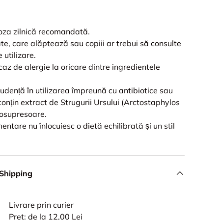
oza zilnică recomandată.
te, care alăptează sau copiii ar trebui să consulte
 utilizare.
 caz de alergie la oricare dintre ingredientele
dență în utilizarea împreună cu antibiotice sau
onțin extract de Strugurii Ursului (Arctostaphylos
nosupresoare.
entare nu înlocuiesc o dietă echilibrată și un stil
 Shipping
Livrare prin curier
Pret: de la 12,00 Lei