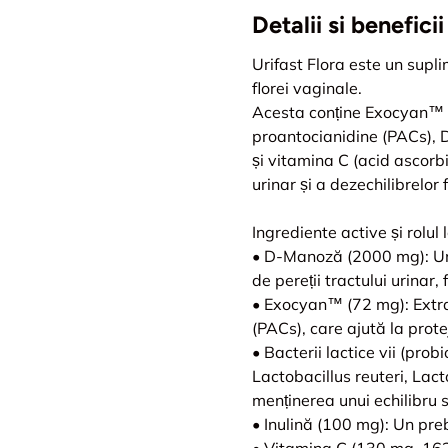
Detalii si beneficii
Urifast Flora este un supli
florei vaginale.
Acesta conține Exocyan™ –
proantocianidine (PACs), D-
și vitamina C (acid ascorbi
urinar și a dezechilibrelor 
Ingrediente active și rolul l
• D-Manoză (2000 mg): Un z
de pereții tractului urinar, 
• Exocyan™ (72 mg): Extrac
(PACs), care ajută la protej
• Bacterii lactice vii (pro
Lactobacillus reuteri, Lac
menținerea unui echilibru s
• Inulină (100 mg): Un preb
• Vitamina C (130 mg, 162.