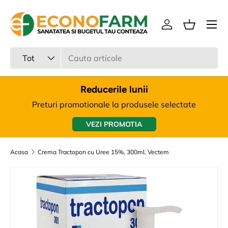
Meniu
Sari la continut
Intra in cont
Cos
Cauta
Tipul produsului
Tot
Reducerile lunii
Preturi promotionale la produsele selectate
VEZI PROMOTIA
Acasa
Crema Tractopon cu Uree 15%, 300ml, Vectem