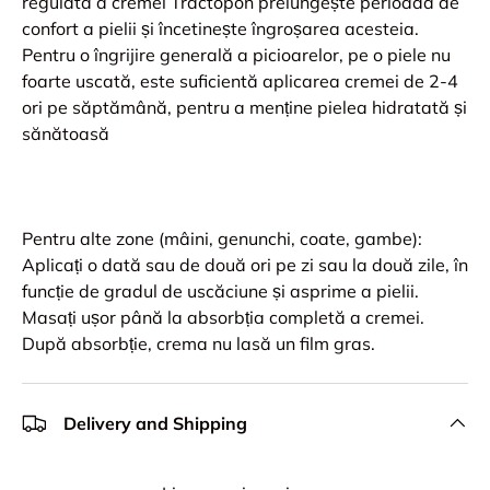
regulată a cremei Tractopon prelungește perioada de
confort a pielii și încetinește îngroșarea acesteia.
Pentru o îngrijire generală a picioarelor, pe o piele nu
foarte uscată, este suficientă aplicarea cremei de 2-4
ori pe săptămână, pentru a menține pielea hidratată și
sănătoasă
Pentru alte zone (mâini, genunchi, coate, gambe):
Aplicați o dată sau de două ori pe zi sau la două zile, în
funcție de gradul de uscăciune și asprime a pielii.
Masați ușor până la absorbția completă a cremei.
După absorbție, crema nu lasă un film gras.
Delivery and Shipping