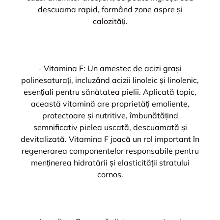
descuama rapid, formând zone aspre și
calozități.
- Vitamina F: Un amestec de acizi grași
polinesaturați, incluzând acizii linoleic și linolenic,
esențiali pentru sănătatea pielii. Aplicată topic,
această vitamină are proprietăți emoliente,
protectoare și nutritive, îmbunătățind
semnificativ pielea uscată, descuamată și
devitalizată. Vitamina F joacă un rol important în
regenerarea componentelor responsabile pentru
menținerea hidratării și elasticității stratului
cornos.