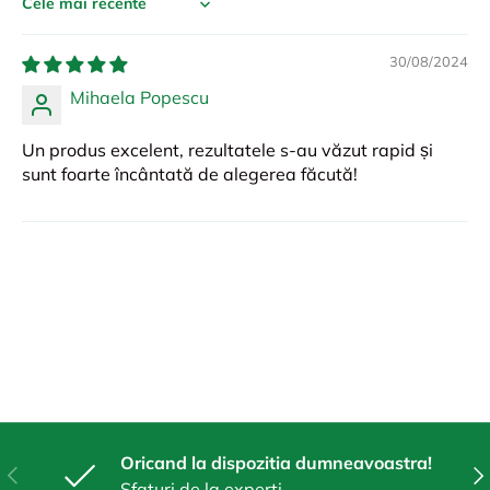
Sort by
30/08/2024
Mihaela Popescu
Un produs excelent, rezultatele s-au văzut rapid și
sunt foarte încântată de alegerea făcută!
Oricand la dispozitia dumneavoastra!
Anterior
Urm
Sfaturi de la experti