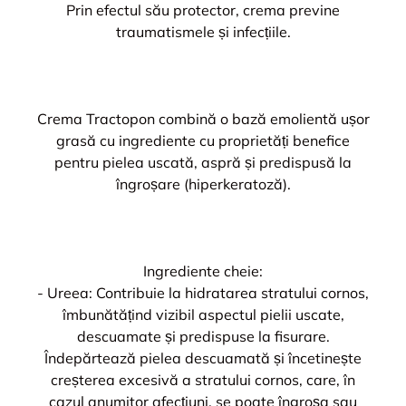
Prin efectul său protector, crema previne
traumatismele și infecțiile.
Crema Tractopon combină o bază emolientă ușor
grasă cu ingrediente cu proprietăți benefice
pentru pielea uscată, aspră și predispusă la
îngroșare (hiperkeratoză).
Ingrediente cheie:
- Ureea: Contribuie la hidratarea stratului cornos,
îmbunătățind vizibil aspectul pielii uscate,
descuamate și predispuse la fisurare.
Îndepărtează pielea descuamată și încetinește
creșterea excesivă a stratului cornos, care, în
cazul anumitor afecțiuni, se poate îngroșa sau