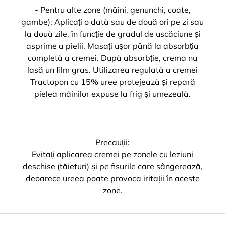
- Pentru alte zone (mâini, genunchi, coate,
gambe): Aplicați o dată sau de două ori pe zi sau
la două zile, în funcție de gradul de uscăciune și
asprime a pielii. Masați ușor până la absorbția
completă a cremei. După absorbție, crema nu
lasă un film gras. Utilizarea regulată a cremei
Tractopon cu 15% uree protejează și repară
pielea mâinilor expuse la frig și umezeală.
Precauții:
Evitați aplicarea cremei pe zonele cu leziuni
deschise (tăieturi) și pe fisurile care sângerează,
deoarece ureea poate provoca iritații în aceste
zone.