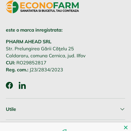
este o marca inregistrata:
PHARM AHEAD SRL
Str. Prelungirea Gării Căţelu 25
Caldararu, comuna Cernica, jud. Ilfov
CUI:
RO29852817
Reg. com.:
J23/2834/2023
Facebook
LinkedIn
Utile
Informatii clienti