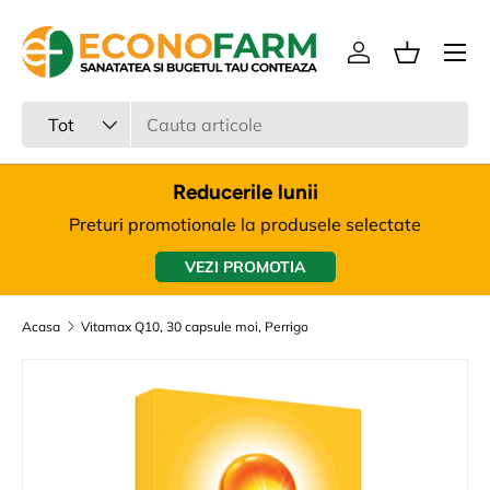
Meniu
Sari la continut
Intra in cont
Cos
Cauta
Tipul produsului
Tot
Reducerile lunii
Preturi promotionale la produsele selectate
VEZI PROMOTIA
Acasa
Vitamax Q10, 30 capsule moi, Perrigo