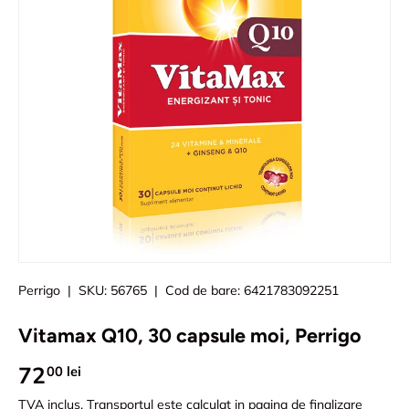
Perrigo
|
SKU:
56765
|
Cod de bare:
6421783092251
Vitamax Q10, 30 capsule moi, Perrigo
72
00 lei
TVA inclus.
Transportul
este calculat in pagina de finalizare