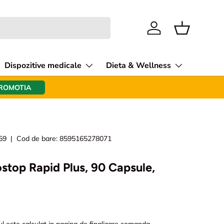
Intra in cont
Cos
Dispozitive medicale
Dieta & Wellness
PROMOTIA
59
|
Cod de bare:
8595165278071
ostop Rapid Plus, 90 Capsule,