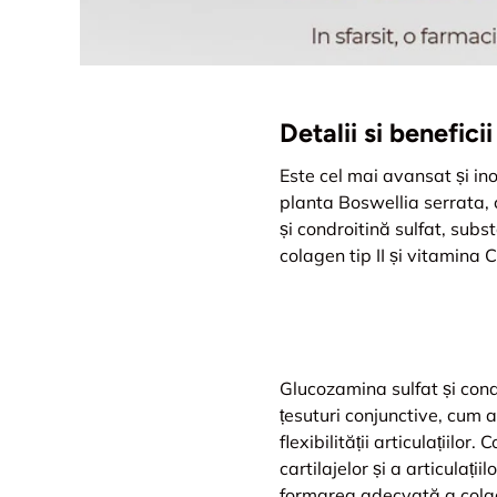
Detalii si benefic
Este cel mai avansat și in
planta Boswellia serrata, 
și condroitină sulfat, subs
colagen tip II și vitamina C
Glucozamina sulfat și cond
țesuturi conjunctive, cum a
flexibilității articulațiil
cartilajelor și a articulații
formarea adecvată a colage