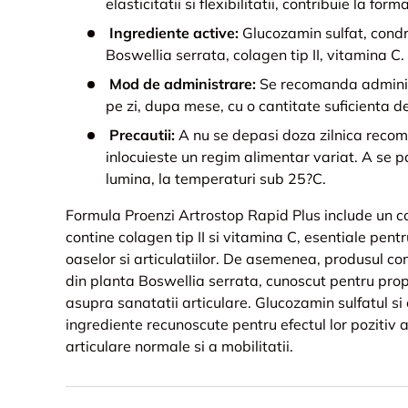
elasticitatii si flexibilitatii, contribuie la f
Ingrediente active:
Glucozamin sulfat, condro
Boswellia serrata, colagen tip II, vitamina C.
Mod de administrare:
Se recomanda administ
pe zi, dupa mese, cu o cantitate suficienta de
Precautii:
A nu se depasi doza zilnica reco
inlocuieste un regim alimentar variat. A se pas
lumina, la temperaturi sub 25?C.
Formula Proenzi Artrostop Rapid Plus include un c
contine colagen tip II si vitamina C, esentiale pen
oaselor si articulatiilor. De asemenea, produsul co
din planta Boswellia serrata, cunoscut pentru propr
asupra sanatatii articulare. Glucozamin sulfatul si 
ingrediente recunoscute pentru efectul lor pozitiv a
articulare normale si a mobilitatii.