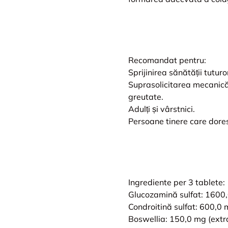
Recomandat pentru:
Sprijinirea sănătății tuturor
Suprasolicitarea mecanică a
greutate.
Adulți și vârstnici.
Persoane tinere care doresc
Ingrediente per 3 tablete:
Glucozamină sulfat: 1600
Condroitină sulfat: 600,0
Boswellia: 150,0 mg (extra