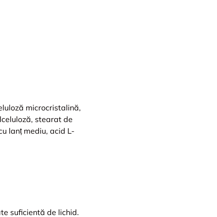
eluloză microcristalină,
lceluloză, stearat de
 cu lanț mediu, acid L-
e suficientă de lichid.