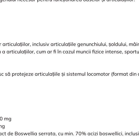
 articulațiilor, inclusiv articulațiile genunchiului, șoldului, mâi
 articulațiilor, cum ar fi în cazul muncii fizice intense, sport
 să protejeze articulațiile și sistemul locomotor (format din 
,0 mg
 mg
ct de Boswellia serrata, cu min. 70% acizi boswellici, inclus