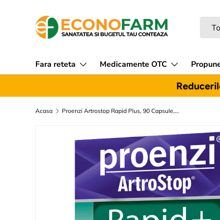
Sari la continut
Caut
Tipul
To
Fara reteta
Medicamente OTC
Propune
Reducerile
Acasa
Proenzi Artrostop Rapid Plus, 90 Capsule, Walmark