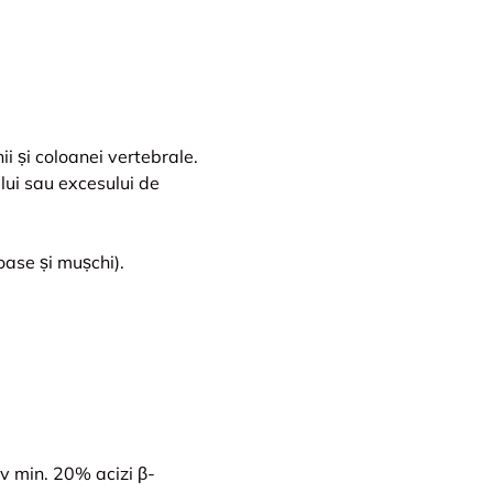
nii și coloanei vertebrale.
ului sau excesului de
oase și mușchi).
iv min. 20% acizi β-