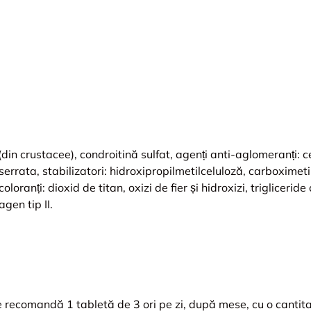
in crustacee), condroitină sulfat, agenți anti-aglomeranți: c
serrata, stabilizatori: hidroxipropilmetilceluloză, carboximeti
ranți: dioxid de titan, oxizi de fier și hidroxizi, trigliceride
gen tip II.
 recomandă 1 tabletă de 3 ori pe zi, după mese, cu o cantitat