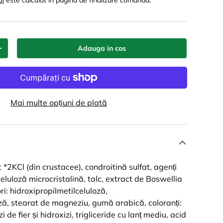
ul
este calculat in pagina de finalizare comanda.
Adauga in cos
+
Mai multe opțiuni de plată
*2KCl (din crustacee), condroitină sulfat, agenți
eluloză microcristalină, talc, extract de Boswellia
ri: hidroxipropilmetilceluloză,
ză, stearat de magneziu, gumă arabică, coloranți:
zi de fier și hidroxizi, trigliceride cu lanț mediu, acid