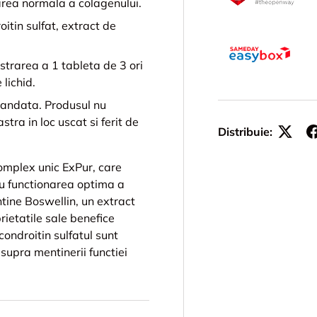
ormarea normala a colagenului.
itin sulfat, extract de
rarea a 1 tableta de 3 ori
 lichid.
mandata. Produsul nu
tra in loc uscat si ferit de
Distribuie:
omplex unic ExPur, care
tru functionarea optima a
ntine Boswellin, un extract
ietatile sale benefice
condroitin sulfatul sunt
supra mentinerii functiei