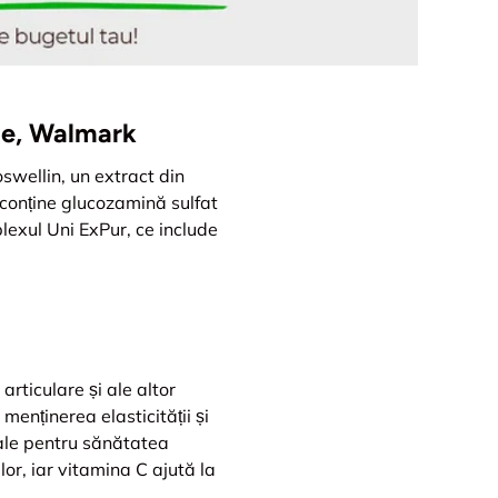
ule, Walmark
swellin, un extract din
 conține glucozamină sulfat
plexul Uni ExPur, ce include
rticulare și ale altor
menținerea elasticității și
țiale pentru sănătatea
elor, iar vitamina C ajută la