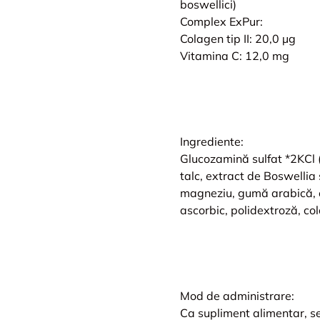
boswellici)
Complex ExPur:
Colagen tip II: 20,0 µg
Vitamina C: 12,0 mg
Ingrediente:
Glucozamină sulfat *2KCl (d
talc, extract de Boswellia 
magneziu, gumă arabică, colo
ascorbic, polidextroză, cola
Mod de administrare:
Ca supliment alimentar, se