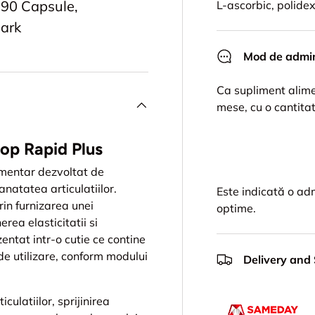
 90 Capsule,
L-ascorbic, polidext
ark
Mod de admin
Ca supliment alime
mese, cu o cantitat
top Rapid Plus
imentar dezvoltat de
atatea articulatiilor.
Este indicată o adm
rin furnizarea unei
optime.
rea elasticitatii si
zentat intr-o cutie ce contine
 de utilizare, conform modului
Delivery and
culatiilor, sprijinirea