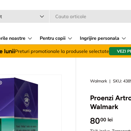
a
 produsului
t
rile noastre
Pentru copii
Ingrijire personala
 lunii
Preturi promotionale la produsele selectate
VEZI 
Walmark
|
SKU:
438
Proenzi Artr
Walmark
80
00 lei