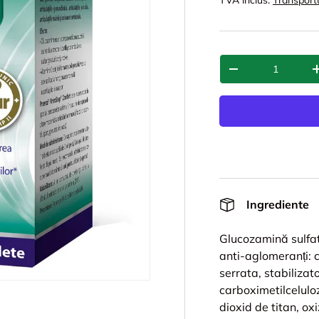
TVA inclus.
Transport
Cant.
-
Ingrediente
Glucozamină sulfat 
anti-aglomeranți: c
serrata, stabilizato
carboximetilcelulo
dioxid de titan, oxi