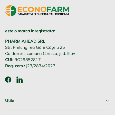
este o marca inregistrata:
PHARM AHEAD SRL
Str. Prelungirea Gării Căţelu 25
Caldararu, comuna Cernica, jud. Ilfov
CUI:
RO29852817
Reg. com.:
J23/2834/2023
Facebook
LinkedIn
Utile