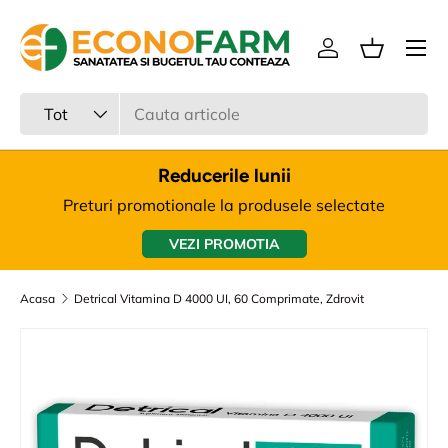
Meniu
Sari la continut
Intra in cont
Cos
Cauta
Tipul produsului
Tot
Reducerile lunii
Preturi promotionale la produsele selectate
VEZI PROMOTIA
Acasa
Detrical Vitamina D 4000 UI, 60 Comprimate, Zdrovit