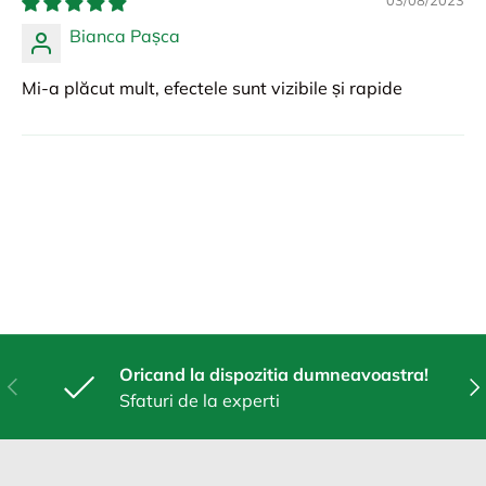
03/08/2023
Bianca Pașca
Mi-a plăcut mult, efectele sunt vizibile și rapide
Oricand la dispozitia dumneavoastra!
Anterior
Urm
Sfaturi de la experti