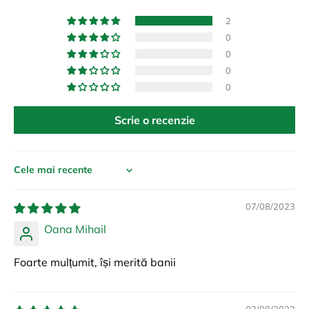
2
0
0
0
0
Scrie o recenzie
Sort by
07/08/2023
Oana Mihail
Foarte mulțumit, își merită banii